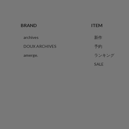
BRAND
ITEM
archives
新作
DOUX ARCHIVES
予約
amerge.
ランキング
SALE