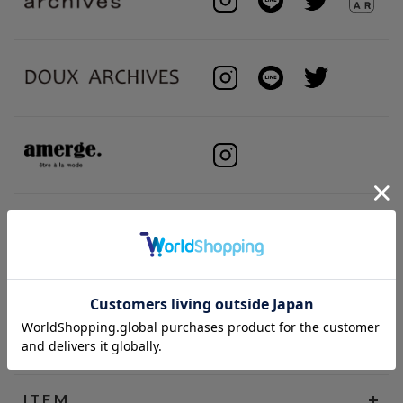
BRAND
ITEM