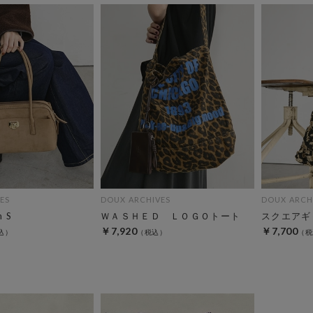
ES
DOUX ARCHIVES
DOUX ARCH
n S
ＷＡＳＨＥＤ ＬＯＧＯトート
スクエアギ
￥7,920
￥7,700