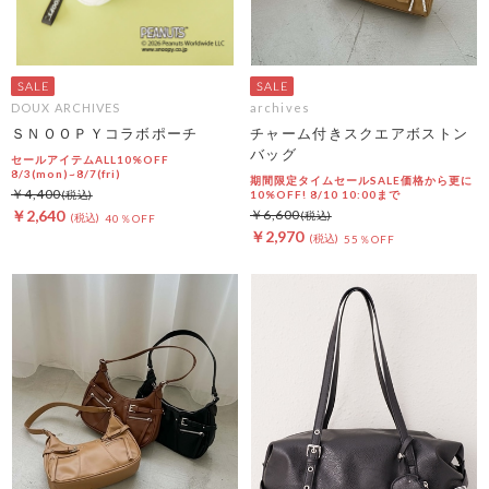
DOUX ARCHIVES
archives
ＳＮＯＯＰＹコラボポーチ
チャーム付きスクエアボストン
バッグ
セールアイテムALL10%OFF
8/3(mon)~8/7(fri)
期間限定タイムセールSALE価格から更に
￥4,400
10%OFF! 8/10 10:00まで
￥2,640
￥6,600
40％OFF
￥2,970
55％OFF