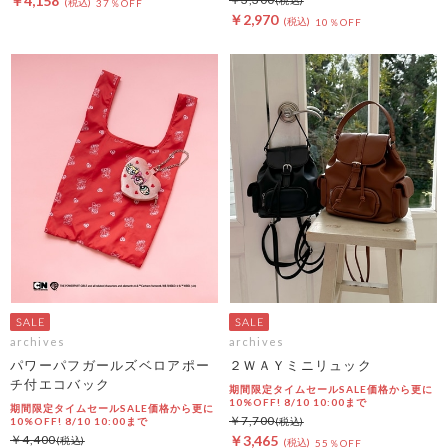
￥4,158
37％OFF
￥2,970
10％OFF
archives
archives
パワーパフガールズベロアポー
２ＷＡＹミニリュック
チ付エコバック
期間限定タイムセールSALE価格から更に
10%OFF! 8/10 10:00まで
期間限定タイムセールSALE価格から更に
￥7,700
10%OFF! 8/10 10:00まで
￥4,400
￥3,465
55％OFF