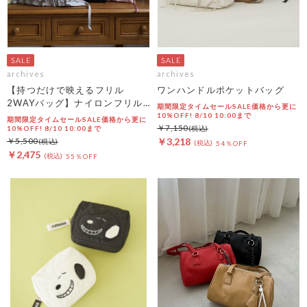
archives
archives
【持つだけで映えるフリル
ワンハンドルポケットバッグ
2WAYバッグ】ナイロンフリル
期間限定タイムセールSALE価格から更に
２ＷＡＹバッグ
10%OFF! 8/10 10:00まで
期間限定タイムセールSALE価格から更に
￥7,150
10%OFF! 8/10 10:00まで
￥5,500
￥3,218
54％OFF
￥2,475
55％OFF