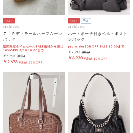
archives
archives
ＺＩＰディテールハーフムーン
ハートポーチ付きベルトボスト
バッグ
ンバッグ
期間限定タイムセールSALE価格から更に
pre-order10%OFF 8/21 10:00まで！
10%OFF! 8/10 10:00まで
￥7,700
￥5,940
￥6,930
10％OFF
￥2,673
55％OFF