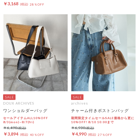
￥3,168
28％OFF
DOUX ARCHIVES
archives
ワンショルダーバッグ
チャーム付きボストンバッグ
セールアイテムALL10%OFF
期間限定タイムセールSALE価格から更に
8/3(mon)~8/7(fri)
10%OFF! 8/10 10:00まで
￥6,490
￥6,930
￥3,894
￥4,990
40％OFF
27％OFF