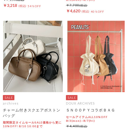
￥3,218
￥7,700
54％OFF
￥4,620
40％OFF
archives
DOUX ARCHIVES
チャーム付きスクエアボストン
ＳＮＯＯＰＹコラボＢＡＧ
バッグ
セールアイテムALL10%OFF
8/3(mon)~8/7(fri)
期間限定タイムセールSALE価格から更に
￥4,400
10%OFF! 8/10 10:00まで