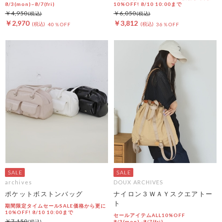
8/3(mon)~8/7(fri)
10%OFF! 8/10 10:00まで
￥4,950
￥6,050
￥2,970
￥3,812
40％OFF
36％OFF
archives
DOUX ARCHIVES
ポケットボストンバッグ
ナイロン３ＷＡＹスクエアトー
ト
期間限定タイムセールSALE価格から更に
10%OFF! 8/10 10:00まで
セールアイテムALL10%OFF
￥7,150
8/3(mon)~8/7(fri)