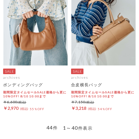
archives
archives
ボンディングバッグ
合皮横長バッグ
期間限定タイムセールSALE価格から更に
期間限定タイムセールSALE価格から更に
10%OFF! 8/10 10:00まで
10%OFF! 8/10 10:00まで
￥6,600
￥7,150
￥2,970
￥3,218
55％OFF
54％OFF
44
1～40
件
件表示