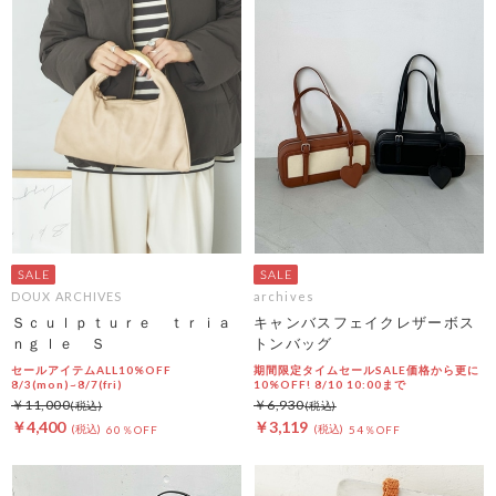
DOUX ARCHIVES
archives
Ｓｃｕｌｐｔｕｒｅ ｔｒｉａ
キャンバスフェイクレザーボス
ｎｇｌｅ Ｓ
トンバッグ
セールアイテムALL10%OFF
期間限定タイムセールSALE価格から更に
8/3(mon)~8/7(fri)
10%OFF! 8/10 10:00まで
￥11,000
￥6,930
￥4,400
￥3,119
60％OFF
54％OFF