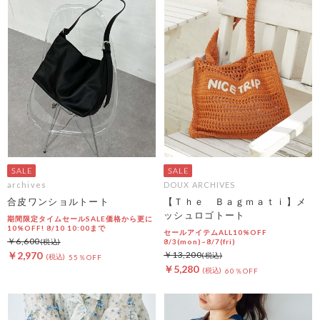
archives
DOUX ARCHIVES
合皮ワンショルトート
【Ｔｈｅ Ｂａｇｍａｔｉ】メ
ッシュロゴトート
期間限定タイムセールSALE価格から更に
10%OFF! 8/10 10:00まで
セールアイテムALL10%OFF
￥6,600
8/3(mon)~8/7(fri)
￥2,970
￥13,200
55％OFF
￥5,280
60％OFF