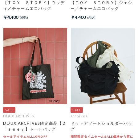
【ＴＯＹ ＳＴＯＲＹ】ウッデ
【ＴＯＹ ＳＴＯＲＹ】ジェシ
ィ／チャームエコバッグ
ー／チャームエコバッグ
￥4,400
￥4,400
DOUX ARCHIVES
archives
DOUX ARCHIVES限定商品【Ｄ
ドットアソートショルダーバッ
ｉｓｎｅｙ】トートバッグ
グ
セールアイテムALL10%OFF
期間限定タイムセールSALE価格から更に