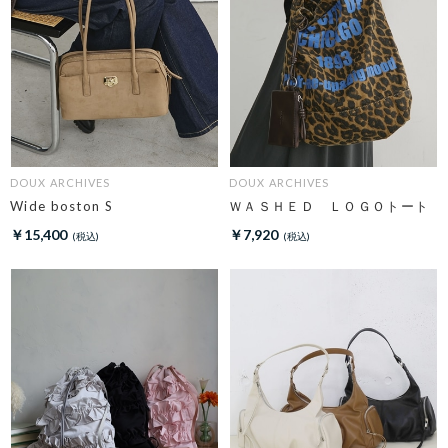
DOUX ARCHIVES
DOUX ARCHIVES
Wide boston S
ＷＡＳＨＥＤ ＬＯＧＯトート
￥15,400
￥7,920