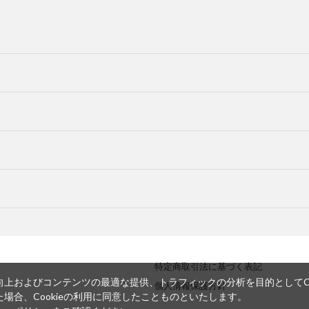
特定商取引法に基づく表記
上およびコンテンツの最適な提供、トラフィックの分析を目的としてCo
個人情報保護方針
場合、Cookieの利用に同意したことものといたします。