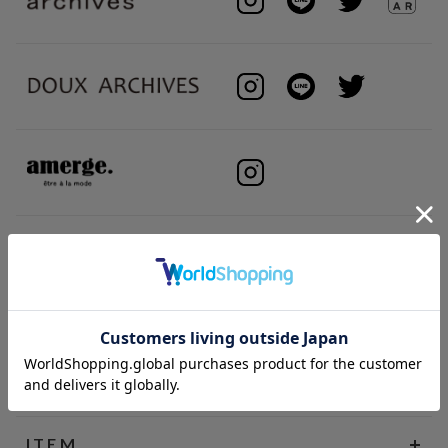
BRAND
ITEM