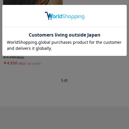
DOUX ARCHIVES
【Ｌａｐｕｉｓ】Ｈｅａｒｔ
Ｐｌａｔｅ イヤリング
￥9,900
￥4,950
50％OFF
5
件