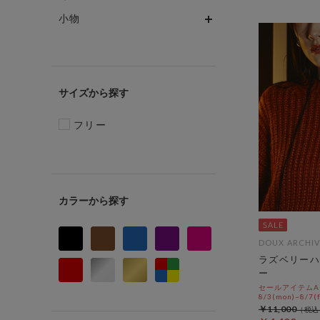
小物
サイズ
フリー
カラー
DOUX ARCHIV
ラズベリーハ
ー
セールアイテムAL
8/3(mon)~8/7(f
￥11,000