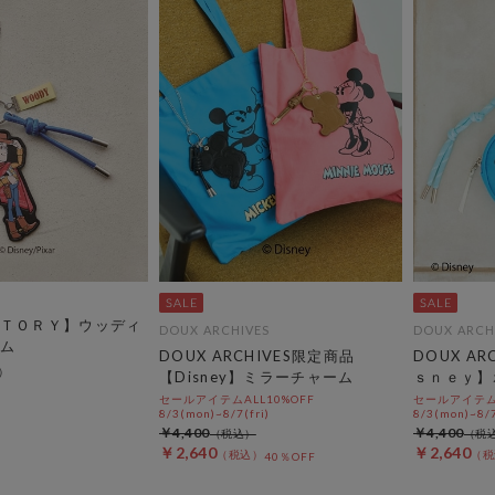
ＴＯＲＹ】ウッディ
DOUX ARCHIVES
DOUX ARCH
ム
DOUX ARCHIVES限定商品
DOUX A
【Disney】ミラーチャーム
ｓｎｅｙ】
セールアイテムALL10%OFF
セールアイテムA
8/3(mon)~8/7(fri)
8/3(mon)~8/7
￥4,400
￥4,400
￥2,640
￥2,640
40％OFF