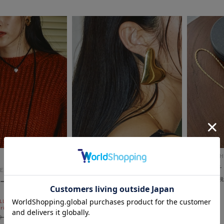
DOUX ARCH
２ｗａｙチ
ES
DOUX ARCHIVES
￥3,300
ートコードチョーカ
【Ｌａｐｕｉｓ】Ｈｅａｒｔ Ｐ
ｌａｔｅ イヤリング
L10%OFF
セールアイテムALL10%OFF
ri)
8/3(mon)~8/7(fri)
￥9,900