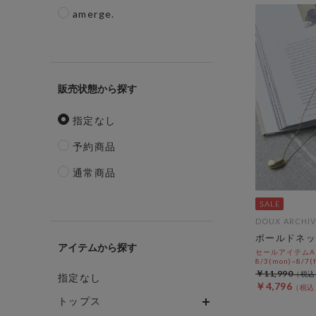
amerge.
販売状態
指定なし
予約商品
通常商品
DOUX ARCHIV
ボールドネッ
アイテム
セールアイテムAL
8/3(mon)~8/7(f
￥11,990
指定なし
￥4,796
トップス