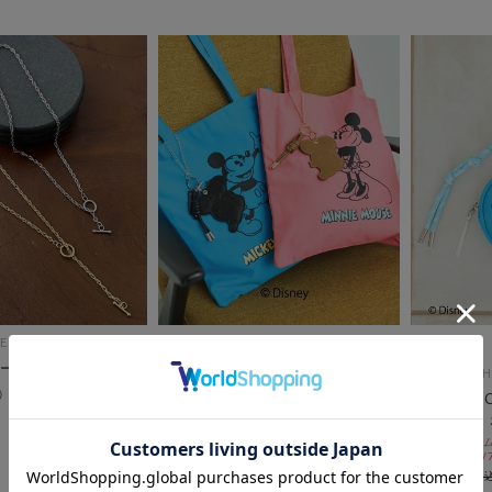
ES
ーンネックレス
DOUX ARCHIVES
DOUX ARCH
DOUX ARCHIVES限定商品
DOUX A
【Disney】ミラーチャーム
ｓｎｅｙ】
セールアイテムALL10%OFF
セールアイテムA
8/3(mon)~8/7(fri)
8/3(mon)~8/7
￥4,400
￥4,400