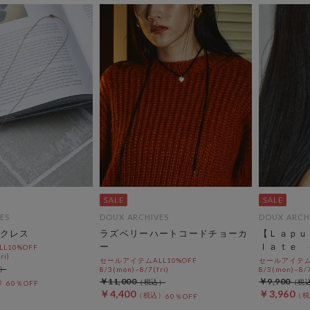
ES
DOUX ARCHIVES
DOUX ARCH
クレス
ラズベリーハートコードチョーカ
【Ｌａｐｕ
ー
ｌａｔｅ 
L10%OFF
ri)
セールアイテムALL10%OFF
セールアイテムA
8/3(mon)~8/7(fri)
8/3(mon)~8/7
￥11,000
￥9,900
60％OFF
￥4,400
￥3,960
60％OFF