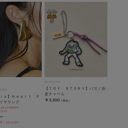
archives
【ＴＯＹ ＳＴＯＲＹ】バズ／合
IVES
皮チャーム
ｉｓ】Ｈｅａｒｔ Ｐ
￥3,300
イヤリング
LL10%OFF
(fri)
60％OFF