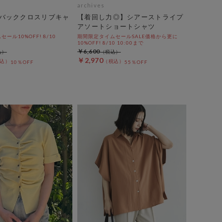
archives
バッククロスリブキャ
【着回し力◎】シアーストライプ
アソートショートシャツ
ール10%OFF! 8/10
期間限定タイムセールSALE価格から更に
10%OFF! 8/10 10:00まで
￥6,600
￥2,970
10％OFF
55％OFF