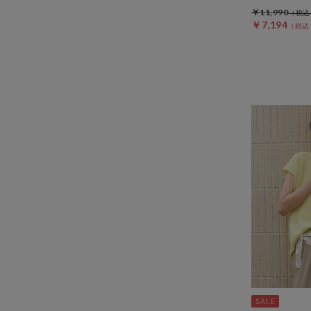
￥11,990
￥7,194