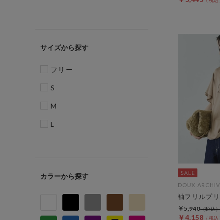
サイズ
フリー
S
M
L
カラー
DOUX ARCHIV
袖フリルプリ
￥5,940
￥4,158