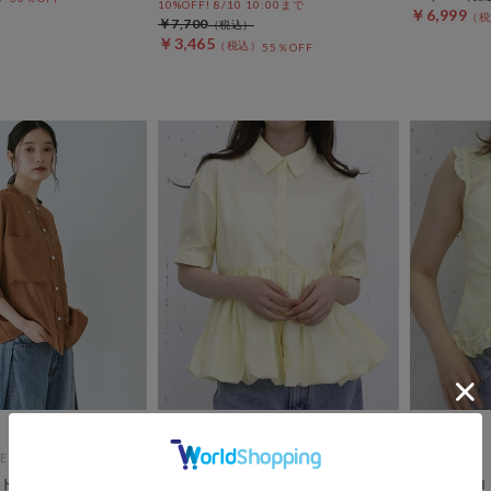
10%OFF! 8/10 10:00まで
￥6,999
￥7,700
￥3,465
55％OFF
ES
archives
archives
ドルマンシャツ
【ＯＮかわ】ハーフスリーブバル
２Ｗａｙコ