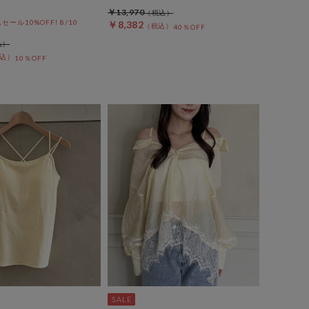
￥13,970
ール10%OFF! 8/10
￥8,382
40％OFF
10％OFF