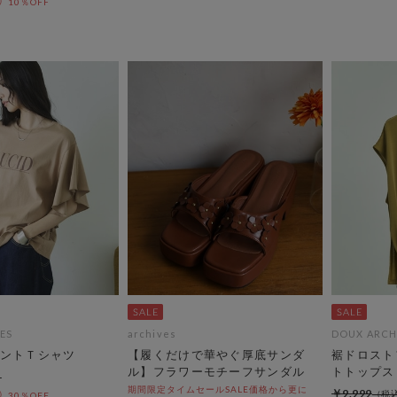
10％OFF
ES
archives
DOUX ARCH
ントＴシャツ
【履くだけで華やぐ厚底サンダ
裾ドロスト
ル】フラワーモチーフサンダル
トトップス
期間限定タイムセールSALE価格から更に
￥9,999
30％OFF