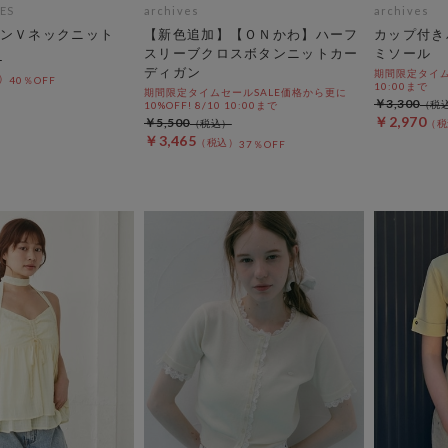
ES
archives
archives
ンＶネックニット
【新色追加】【ＯＮかわ】ハーフ
カップ付き
スリーブクロスボタンニットカー
ミソール
ディガン
期間限定タイムセ
40％OFF
10:00まで
期間限定タイムセールSALE価格から更に
￥3,300
10%OFF! 8/10 10:00まで
￥2,970
￥5,500
￥3,465
37％OFF