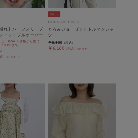
DOUX ARCHIVES
盛れ】ハーフスリーブ
とろみジョーゼットドルマンシャ
ンニットプルオーバー
ツ
セールSALE価格から更に
￥8,800
0 10:00まで
￥6,160
30％OFF
28％OFF