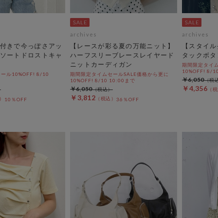
archives
archives
付きで今っぽさアッ
【レースが彩る夏の万能ニット】
【スタイル
ソートドロストキャ
ハーフスリーブレースレイヤード
タックボタ
ニットカーディガン
期間限定タイム
10%OFF! 8/1
10%OFF! 8/10
期間限定タイムセールSALE価格から更に
￥6,050
10%OFF! 8/10 10:00まで
￥4,356
￥6,050
￥3,812
10％OFF
36％OFF