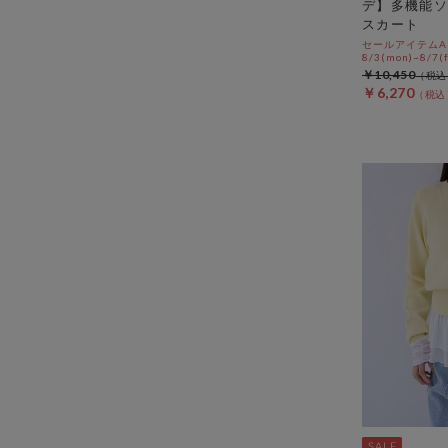
デ】多機能ソ
スカート
セールアイテムAL
8/3(mon)~8/7(f
￥10,450
￥6,270