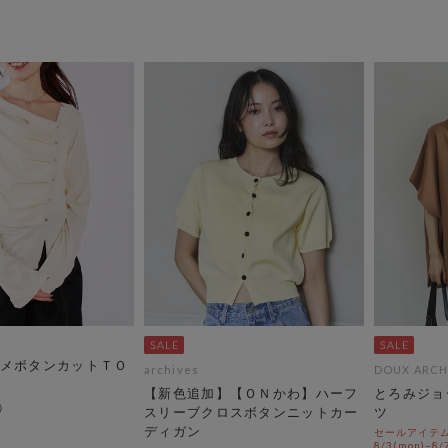
メボタンカットＴＯ
archives
DOUX ARCH
【新色追加】【ＯＮかわ】ハーフ
とろみジョ
スリーブクロスボタンニットカー
ツ
ディガン
セールアイテムA
8/3(mon)~8/7