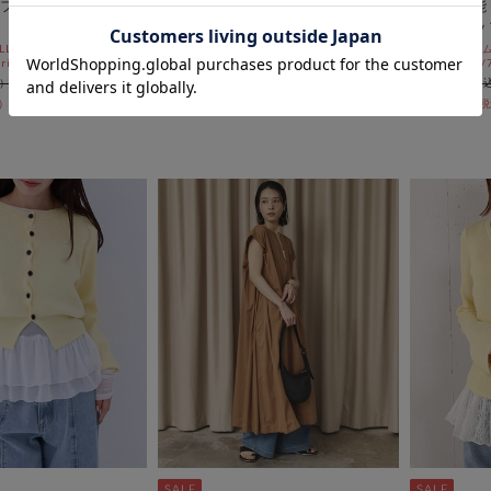
フトリブセミフレア
ハーフスリーブレースレイヤード
デ】多機能
ニットカーディガン
リーブトッ
L10%OFF
セールアイテムA
￥6,050
ri)
8/3(mon)~8/7
￥4,235
30％OFF
￥7,480
￥4,488
40％OFF