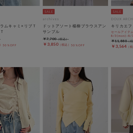
archives
DOUX ARCH
ラムキャミ×リブＴ
ドットアソート楊柳ブラウスアン
キリカエフ
Ｔ
サンブル
セールアイテムA
8/3(mon)~8/7
￥7,700
￥11,880
￥3,850
50％OFF
50％OFF
￥3,564