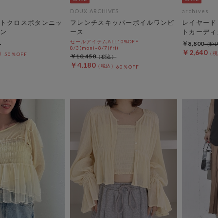
DOUX ARCHIVES
archives
トクロスボタンニッ
フレンチスキッパーボイルワンピ
レイヤード
ン
ース
トカーディ
セールアイテムALL10%OFF
￥8,800
8/3(mon)~8/7(fri)
￥2,640
50％OFF
￥10,450
￥4,180
60％OFF