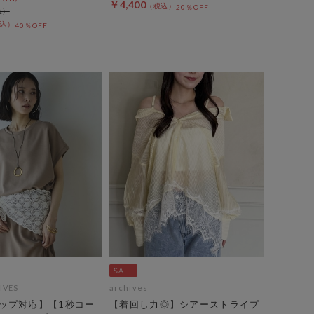
￥4,400
20％OFF
40％OFF
IVES
archives
ップ対応】【1秒コー
【着回し力◎】シアーストライプ