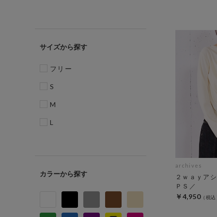
サイズ
フリー
S
M
L
archives
カラー
２ｗａｙアシ
ＰＳ／
￥4,950