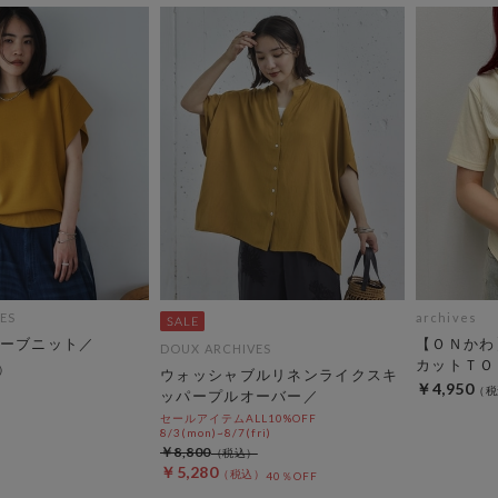
ES
archives
ーブニット／
【ＯＮかわ
DOUX ARCHIVES
カットＴＯ
ウォッシャブルリネンライクスキ
￥4,950
ッパープルオーバー／
セールアイテムALL10%OFF
8/3(mon)~8/7(fri)
￥8,800
￥5,280
40％OFF