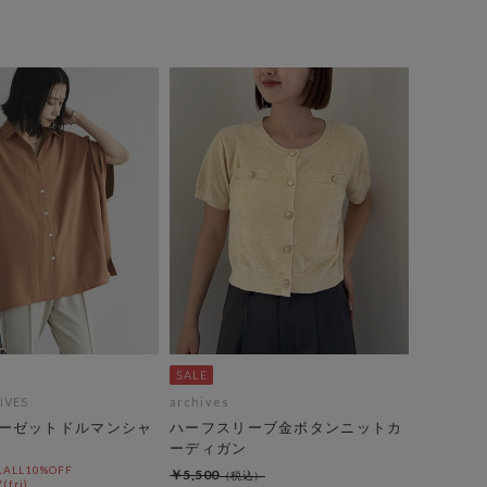
IVES
archives
ーゼットドルマンシャ
ハーフスリーブ金ボタンニットカ
ーディガン
LL10%OFF
￥5,500
(fri)