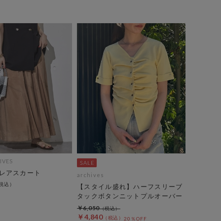
IVES
レアスカート
archives
【スタイル盛れ】ハーフスリーブ
タックボタンニットプルオーバー
￥6,050
￥4,840
20％OFF