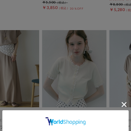
￥5,500
￥8,800
￥3,850
30％OFF
￥5,280
ES
archives
DOUX ARCH
プ対応】【1秒コー
【レースが彩る夏の万能ニット】
【セットア