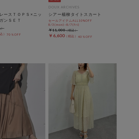
DOUX ARCHIVES
レースＴＯＰＳ×ニッ
シアー楊柳タイトスカート
ガンＳＥＴ
セールアイテムALL10%OFF
8/3(mon)~8/7(fri)
￥11,000
70％OFF
￥6,600
40％OFF