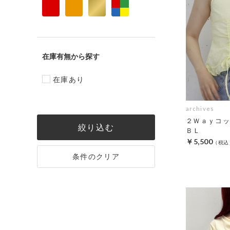
在庫有無
在庫あり
archives
２Ｗａｙコッ
絞り込む
ＢＬ
￥5,500
条件のクリア