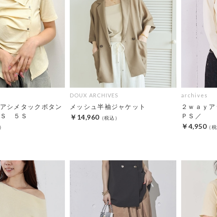
DOUX ARCHIVES
archives
アシメタックボタン
メッシュ半袖ジャケット
２ｗａｙア
Ｓ ５Ｓ
ＰＳ／
￥14,960
￥4,950