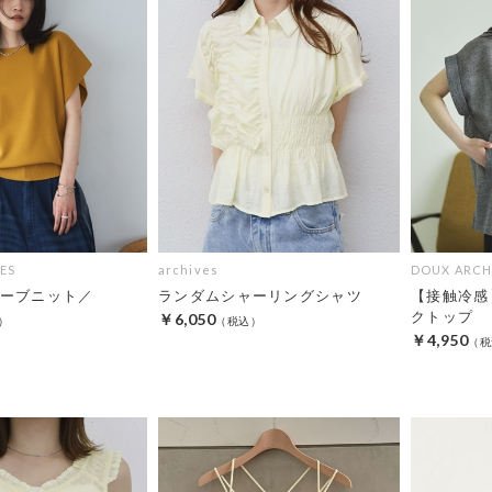
ES
archives
DOUX ARCH
ーブニット／
ランダムシャーリングシャツ
【接触冷感
クトップ
￥6,050
￥4,950