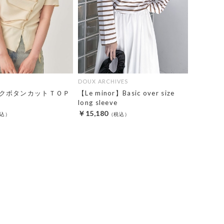
DOUX ARCHIVES
クボタンカットＴＯＰ
【Le minor】Basic over size
long sleeve
￥15,180