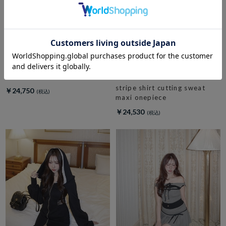
amerge.
check side slit maxi onepiece
amerge.
stripe shirt cutting sweat
￥24,750
maxi onepiece
￥24,530