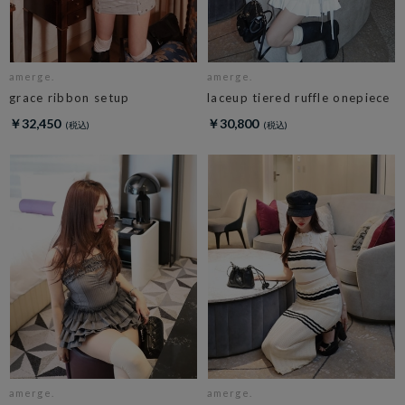
amerge.
amerge.
grace ribbon setup
laceup tiered ruffle onepiece
￥32,450
￥30,800
amerge.
amerge.