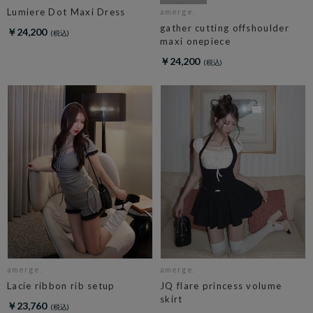
Lumiere Dot Maxi Dress
amerge.
gather cutting offshoulder
￥24,200
maxi onepiece
￥24,200
amerge.
amerge.
Lacie ribbon rib setup
JQ flare princess volume
skirt
￥23,760