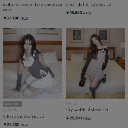
quilting laceup flare onepiece
sheer dot drape set up
coat
￥25,850
￥26,180
amerge.
airy waffle 3piece set
amerge.
folleta 3piece set up
￥25,300
￥25,300