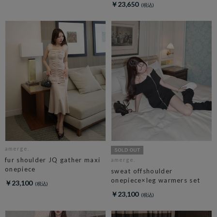
￥23,650
amerge.
fur shoulder JQ gather maxi
amerge.
onepiece
sweat offshoulder
onepiece×leg warmers set
￥23,100
￥23,100