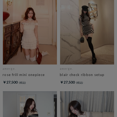
amerge.
amerge.
rose frill mini onepiece
blair check ribbon setup
￥27,500
￥27,500