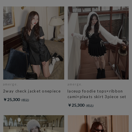
amerge.
amerge.
2way check jacket onepiece
laceup foodie tops×ribbon
cami×pleats skirt 3piece set
￥25,300
￥25,300