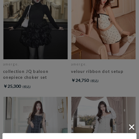
amerge.
amerge.
collection JQ baloon
velour ribbon dot setup
onepiece choker set
￥24,750
￥25,300