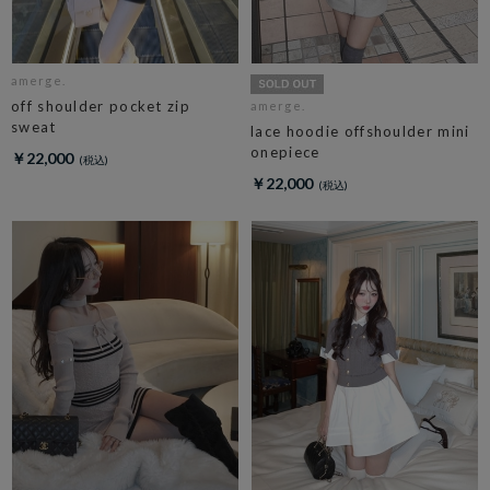
amerge.
off shoulder pocket zip
amerge.
sweat
lace hoodie offshoulder mini
onepiece
￥22,000
￥22,000