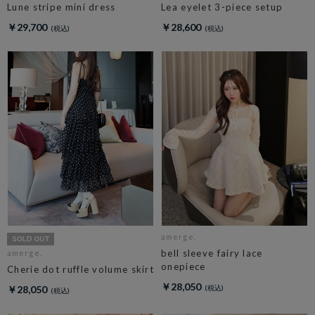
Lune stripe mini dress
Lea eyelet 3-piece setup
￥29,700
￥28,600
amerge.
bell sleeve fairy lace
amerge.
onepiece
Cherie dot ruffle volume skirt
￥28,050
￥28,050