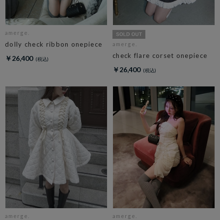
amerge.
dolly check ribbon onepiece
amerge.
check flare corset onepiece
￥26,400
￥26,400
amerge.
amerge.