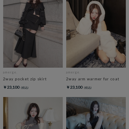
amerge.
amerge.
2way pocket zip skirt
2way arm warmer fur coat
￥23,100
￥23,100