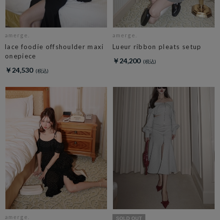
amerge.
amerge.
lace foodie offshoulder maxi
Lueur ribbon pleats setup
onepiece
￥24,200
￥24,530
amerge.