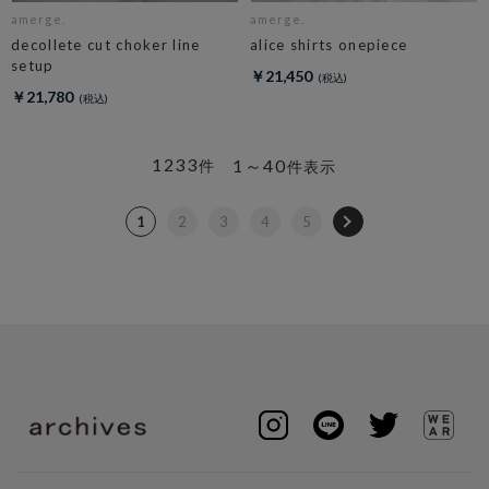
amerge.
amerge.
decollete cut choker line
alice shirts onepiece
setup
￥21,450
￥21,780
1233
1～40
件
件表示
1
2
3
4
5