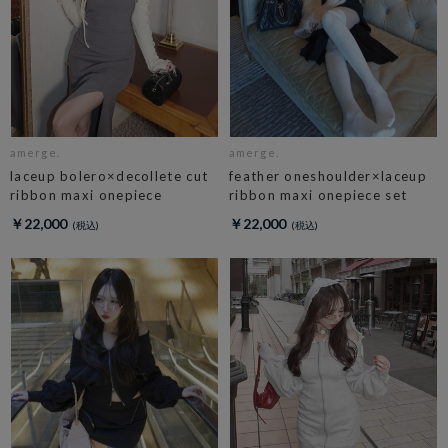
amerge.
amerge.
laceup bolero×decollete cut
feather oneshoulder×laceup
ribbon maxi onepiece
ribbon maxi onepiece set
￥22,000
￥22,000