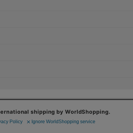
特定商取引法に基づく表記
上およびコンテンツの最適な提供、トラフィックの分析を目的としてCo
個人情報保護方針
場合、Cookieの利用に同意したことものといたします。
シーポリシー
をご確認ください。
承諾する