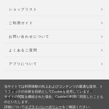
ショップリスト
ご利用ガイド
お問い合わせについて
よくあるご質問
アプリについて
当サイトでは利用体験の向上およびコンテンツの最適な提供、ト
会社概要
特定商取引法に基づく表記
ラフィックの分析を目的としてCookieを使用しています。
サイトの閲覧を継続された場合、Cookieの利用に同意したことも
ご利用規約
個人情報保護方針
のといたします。
詳細については
プライバシーポリシー
をご確認ください。