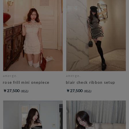
amerge.
amerge.
rose frill mini onepiece
blair check ribbon setup
￥27,500
￥27,500