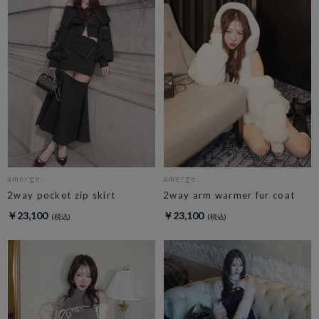
amerge.
amerge.
2way pocket zip skirt
2way arm warmer fur coat
￥23,100
￥23,100