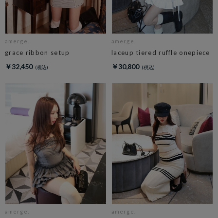
amerge.
amerge.
grace ribbon setup
laceup tiered ruffle onepiece
￥32,450
￥30,800
amerge.
amerge.