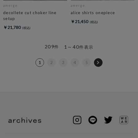
amerge.
amerge.
decollete cut choker line
alice shirts onepiece
setup
￥21,450
￥21,780
209
1～40
件
件表示
1
2
3
4
5