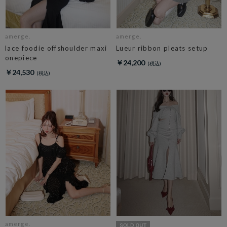
amerge.
amerge.
lace foodie offshoulder maxi
Lueur ribbon pleats setup
onepiece
￥24,200
￥24,530
amerge.