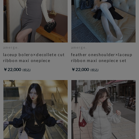
amerge.
amerge.
laceup bolero×decollete cut
feather oneshoulder×laceup
ribbon maxi onepiece
ribbon maxi onepiece set
￥22,000
￥22,000