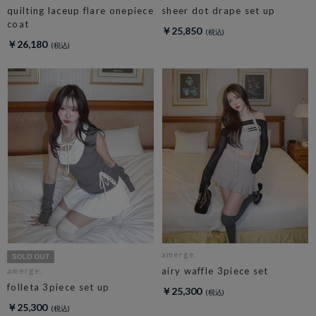
quilting laceup flare onepiece
sheer dot drape set up
coat
￥25,850
￥26,180
amerge.
airy waffle 3piece set
amerge.
folleta 3piece set up
￥25,300
￥25,300