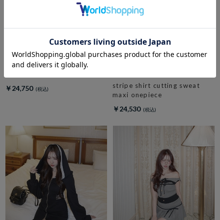
amerge.
check side slit maxi onepiece
amerge.
stripe shirt cutting sweat
￥24,750
maxi onepiece
￥24,530