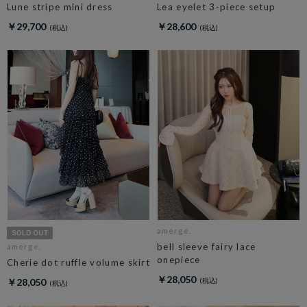
Lune stripe mini dress
Lea eyelet 3-piece setup
￥29,700
￥28,600
amerge.
bell sleeve fairy lace
amerge.
onepiece
Cherie dot ruffle volume skirt
￥28,050
￥28,050