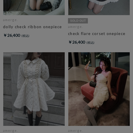
amerge.
dolly check ribbon onepiece
amerge.
check flare corset onepiece
￥26,400
￥26,400
amerge.
amerge.