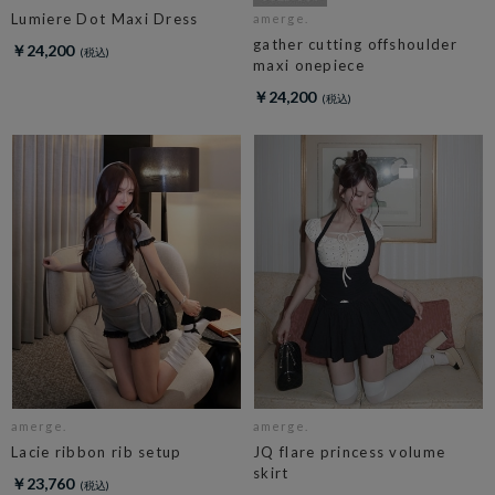
Lumiere Dot Maxi Dress
amerge.
gather cutting offshoulder
￥24,200
maxi onepiece
￥24,200
amerge.
amerge.
Lacie ribbon rib setup
JQ flare princess volume
skirt
￥23,760