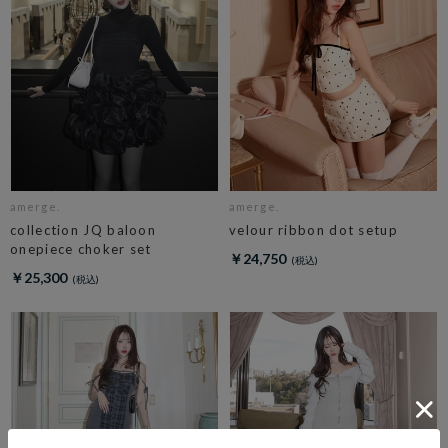
amerge.
amerge.
collection JQ baloon
velour ribbon dot setup
onepiece choker set
￥24,750
￥25,300