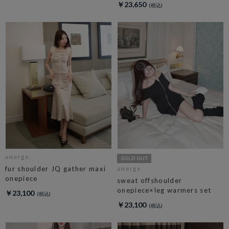
￥23,650
amerge.
fur shoulder JQ gather maxi
amerge.
onepiece
sweat offshoulder
onepiece×leg warmers set
￥23,100
￥23,100