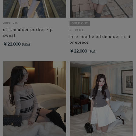
amerge.
off shoulder pocket zip
amerge.
sweat
lace hoodie offshoulder mini
onepiece
￥22,000
￥22,000