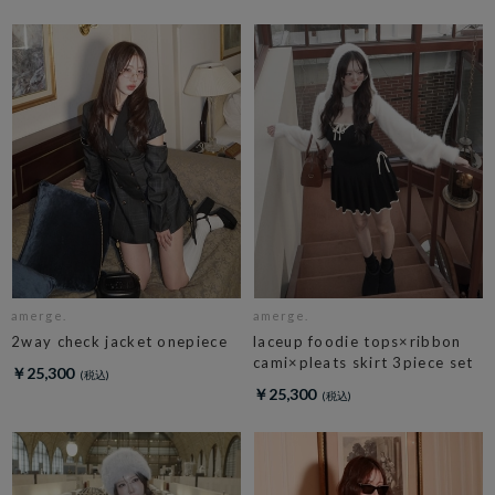
amerge.
amerge.
2way check jacket onepiece
laceup foodie tops×ribbon
cami×pleats skirt 3piece set
￥25,300
￥25,300