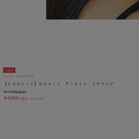
DOUX ARCHIVES
【Ｌａｐｕｉｓ】Ｈｅａｒｔ Ｐｌａｔｅ イヤリング
￥9,900
￥4,950
50％OFF