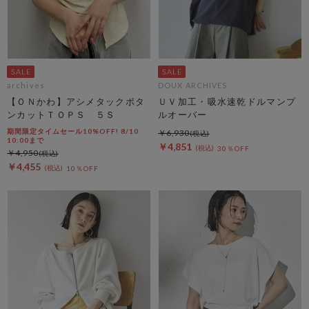
archives
DOUX ARCHIVES
【ＯＮかわ】アシメタックボタ
ＵＶ加工・吸水速乾ドルマンプ
ンカットＴＯＰＳ ５Ｓ
ルオーバー
期間限定タイムセール10%OFF! 8/10
￥6,930
10:00まで
￥4,851
30％OFF
￥4,950
￥4,455
10％OFF