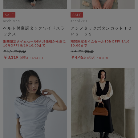
archives
archives
ベルト付麻調タックワイドスラ
アシメタックボタンカットＴＯ
ックス
ＰＳ ５Ｓ
期間限定タイムセールSALE価格から更に
期間限定タイムセール10%OFF! 8/10
10%OFF! 8/10 10:00まで
10:00まで
￥6,930
￥4,950
￥3,119
￥4,455
54％OFF
10％OFF