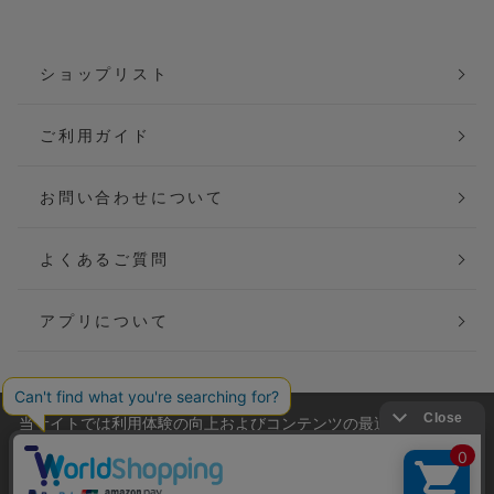
ショップリスト
ご利用ガイド
お問い合わせについて
よくあるご質問
アプリについて
当サイトでは利用体験の向上およびコンテンツの最適な提供、ト
会社概要
特定商取引法に基づく表記
ラフィックの分析を目的としてCookieを使用しています。
サイトの閲覧を継続された場合、Cookieの利用に同意したことも
ご利用規約
個人情報保護方針
のといたします。