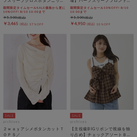
フスリーブクロスボタンニット
場】ハーフスリーブフロントタ
カーディガン
ックカットＴＯＰＳ
期間限定タイムセールSALE価格から更に
期間限定タイムセール10%OFF! 8/10
10%OFF! 8/10 10:00まで
10:00まで
￥5,500
￥5,500
￥3,465
￥4,950
37％OFF
10％OFF
archives
archives
２ｗａｙアシメボタンカットＴ
【主役級BIGリボンで視線を独
ＯＰＳ／
り占め】チェックアソートＢＩ