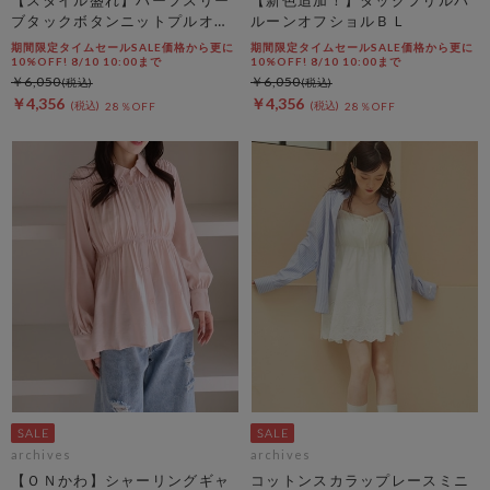
ブタックボタンニットプルオー
ルーンオフショルＢＬ
バー
期間限定タイムセールSALE価格から更に
期間限定タイムセールSALE価格から更に
10%OFF! 8/10 10:00まで
10%OFF! 8/10 10:00まで
￥6,050
￥6,050
￥4,356
￥4,356
28％OFF
28％OFF
archives
archives
【ＯＮかわ】シャーリングギャ
コットンスカラップレースミニ