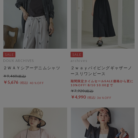
DOUX ARCHIVES
archives
２ＷＡＹシアーデニムシャツ
２ｗａｙパイピングギャザーノ
ースリワンピース
￥9,460
期間限定タイムセールSALE価格から更に
￥5,676
40％OFF
10%OFF! 8/10 10:00まで
￥7,920
￥4,990
36％OFF