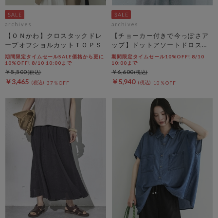
archives
archives
【ＯＮかわ】クロスタックドレ
【チョーカー付きで今っぽさア
ープオフショルカットＴＯＰＳ
ップ】ドットアソートドロスト
キャミチュニック
期間限定タイムセールSALE価格から更に
期間限定タイムセール10%OFF! 8/10
10%OFF! 8/10 10:00まで
10:00まで
￥5,500
￥6,600
￥3,465
￥5,940
37％OFF
10％OFF