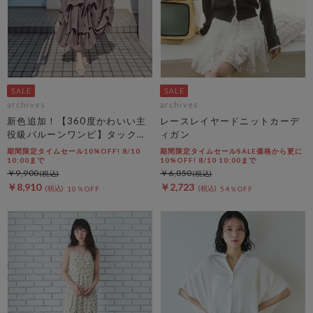
archives
archives
新色追加！【360度かわいい主
レースレイヤードニットカーデ
役級バルーンワンピ】タックバ
ィガン
ルーンノースリギャザーワンピ
期間限定タイムセール10%OFF! 8/10
期間限定タイムセールSALE価格から更に
ース
10:00まで
10%OFF! 8/10 10:00まで
￥9,900
￥6,050
￥8,910
￥2,723
10％OFF
54％OFF