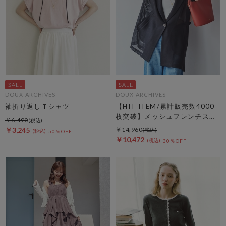
DOUX ARCHIVES
DOUX ARCHIVES
袖折り返しＴシャツ
【HIT ITEM/累計販売数4000
枚突破】メッシュフレンチスリ
￥6,490
ーブジャケット／
￥3,245
￥14,960
50％OFF
￥10,472
30％OFF