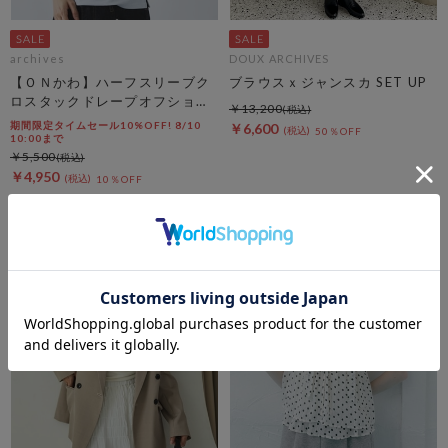
archives
DOUX ARCHIVES
【ＯＮかわ】ハーフスリーブク
ブラウスｘジャンスカ SET UP
ロスタックドレープオフショル
￥13,200
ＴＯＰＳ
期間限定タイムセール10%OFF! 8/10
￥6,600
50％OFF
10:00まで
￥5,500
￥4,950
10％OFF