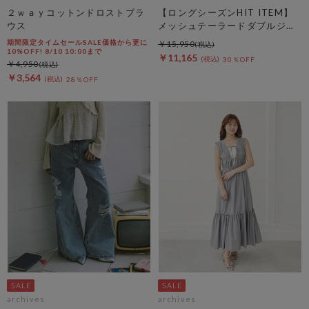
２ｗａｙコットンドロストブラ
【ロングシーズンHIT ITEM】
ウス
メッシュテーラードダブルジャ
ケット
期間限定タイムセールSALE価格から更に
￥15,950
10%OFF! 8/10 10:00まで
￥11,165
30％OFF
￥4,950
￥3,564
28％OFF
archives
archives