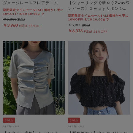
ダメージレースフレアデニム
【シャーリングで華やぐ2wayワ
ンピース】２ｗａｙリボンシャ
期間限定タイムセールSALE価格から更に
ーリングノースリワンピース
10%OFF! 8/10 10:00まで
期間限定タイムセールSALE価格から更に
￥8,800
10%OFF! 8/10 10:00まで
￥3,960
￥8,800
55％OFF
￥6,336
28％OFF
archives
archives
【スタイル盛れ】ハーフスリー
【新色追加！】タックフリルバ