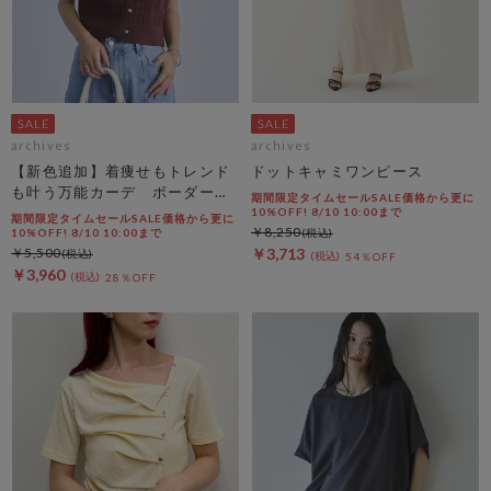
archives
archives
【新色追加】着痩せもトレンド
ドットキャミワンピース
も叶う万能カーデ ボーダーア
期間限定タイムセールSALE価格から更に
ソートハーフスリーブケーブル
10%OFF! 8/10 10:00まで
期間限定タイムセールSALE価格から更に
￥8,250
ニットカーディガン
10%OFF! 8/10 10:00まで
￥5,500
￥3,713
54％OFF
￥3,960
28％OFF