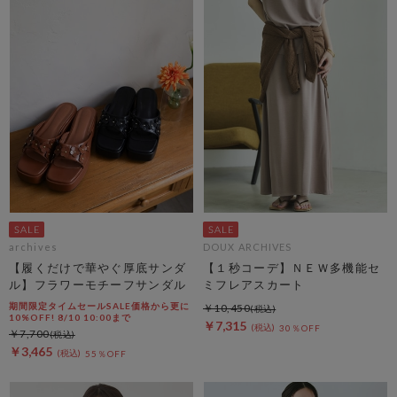
archives
DOUX ARCHIVES
【履くだけで華やぐ厚底サンダ
【１秒コーデ】ＮＥＷ多機能セ
ル】フラワーモチーフサンダル
ミフレアスカート
期間限定タイムセールSALE価格から更に
￥10,450
10%OFF! 8/10 10:00まで
￥7,315
30％OFF
￥7,700
￥3,465
55％OFF