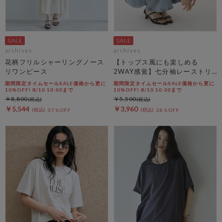
archives
archives
花柄フリルシャーリングノース
【トップス風にも楽しめる
リワンピース
2WAY感覚】七分袖レーストリ
ム透かしニットカーディガン
期間限定タイムセールSALE価格から更に
期間限定タイムセールSALE価格から更に
10%OFF! 8/10 10:00まで
10%OFF! 8/10 10:00まで
￥8,800
￥5,500
￥5,544
￥3,960
37％OFF
28％OFF