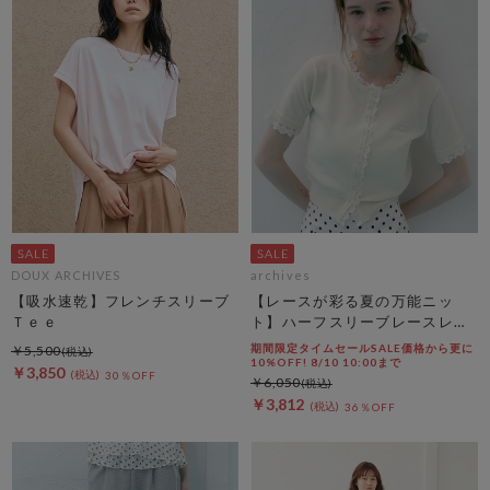
DOUX ARCHIVES
archives
【吸水速乾】フレンチスリーブ
【レースが彩る夏の万能ニッ
Ｔｅｅ
ト】ハーフスリーブレースレイ
ヤードニットカーディガン
期間限定タイムセールSALE価格から更に
￥5,500
10%OFF! 8/10 10:00まで
￥3,850
30％OFF
￥6,050
￥3,812
36％OFF