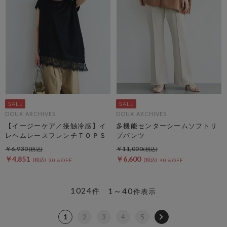
DOUX ARCHIVES
DOUX ARCHIVES
【イージーケア／接触冷感】イ
多機能センターシームソフトリ
レヘムレースフレンチＴＯＰＳ
ブパンツ
￥6,930
￥11,000
￥4,851
￥6,600
30％OFF
40％OFF
1024
1～40
件
件表示
1
2
3
4
5