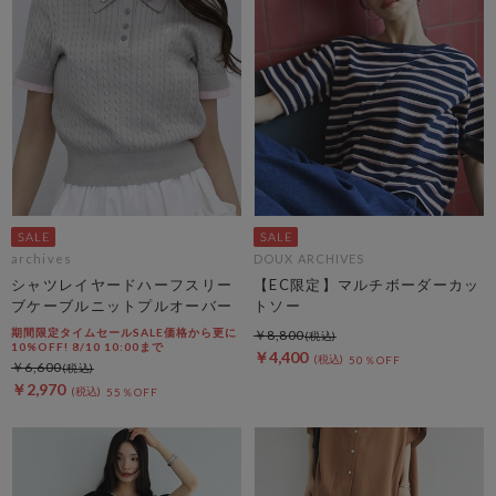
archives
DOUX ARCHIVES
シャツレイヤードハーフスリー
【EC限定】マルチボーダーカッ
ブケーブルニットプルオーバー
トソー
期間限定タイムセールSALE価格から更に
￥8,800
10%OFF! 8/10 10:00まで
￥4,400
50％OFF
￥6,600
￥2,970
55％OFF