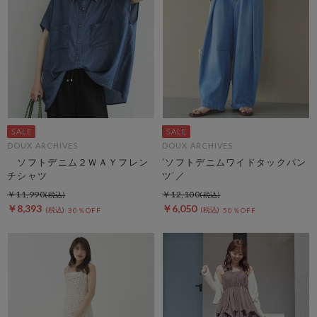
DOUX ARCHIVES
DOUX ARCHIVES
ソフトデニム２ＷＡＹフレン
’ソフトデニムワイドタックパン
チシャツ
ツ’／
￥11,990
￥12,100
￥8,393
￥6,050
30％OFF
50％OFF