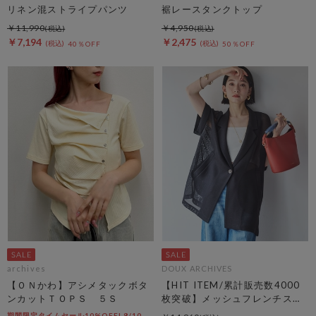
リネン混ストライプパンツ
裾レースタンクトップ
￥11,990
￥4,950
￥7,194
￥2,475
40％OFF
50％OFF
archives
DOUX ARCHIVES
【ＯＮかわ】アシメタックボタ
【HIT ITEM/累計販売数4000
ンカットＴＯＰＳ ５Ｓ
枚突破】メッシュフレンチスリ
ーブジャケット／
期間限定タイムセール10%OFF! 8/10