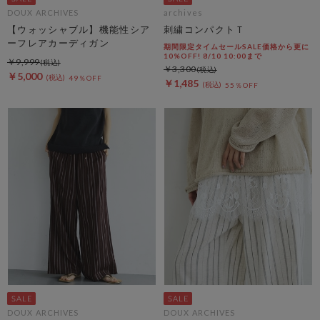
DOUX ARCHIVES
archives
【ウォッシャブル】機能性シア
刺繍コンパクトＴ
ーフレアカーディガン
期間限定タイムセールSALE価格から更に
10%OFF! 8/10 10:00まで
￥9,999
￥3,300
￥5,000
49％OFF
￥1,485
55％OFF
DOUX ARCHIVES
DOUX ARCHIVES