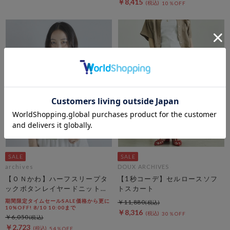
￥8,415
10％OFF
archives
DOUX ARCHIVES
【ＯＮかわ】ハーフスリープタ
【1秒コーデ】セルロースソフ
ックボタンレイヤードニットカ
トスカート
ーディガン
期間限定タイムセールSALE価格から更に
￥11,880
10%OFF! 8/10 10:00まで
￥8,316
30％OFF
￥6,050
￥2,723
54％OFF