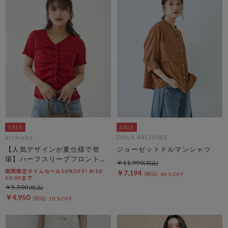
archives
DOUX ARCHIVES
【人気デザインが夏仕様で登
ジョーゼットドルマンシャツ
場】ハーフスリーブフロントタ
￥11,990
ックカットＴＯＰＳ
期間限定タイムセール10%OFF! 8/10
￥7,194
40％OFF
10:00まで
￥5,500
￥4,950
10％OFF