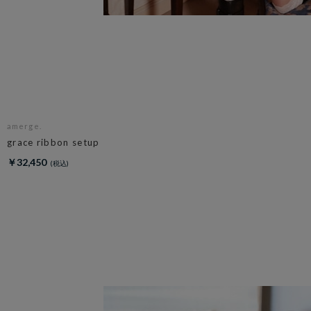
amerge.
grace ribbon setup
￥32,450