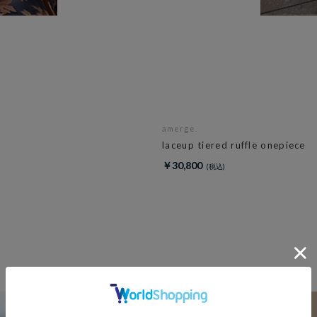
amerge.
laceup tiered ruffle onepiece
￥30,800