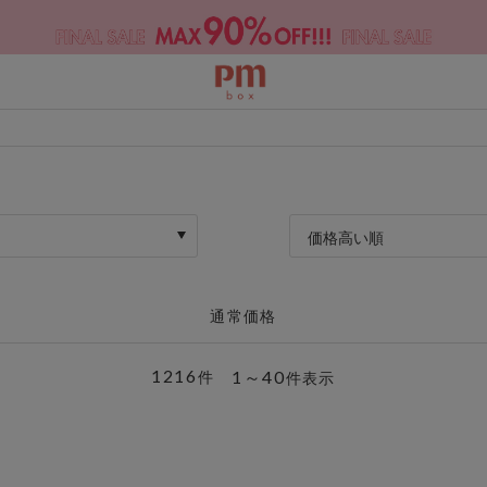
価格高い順
通常価格
1216
1～40
件
件表示