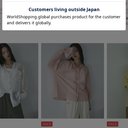
ー
プルオーバ
L10%OFF
セールアイテムALL10%OFF
セールアイテムA
ri)
8/3(mon)~8/7(fri)
8/3(mon)~8/7
￥8,470
￥7,480
￥3,388
￥2,992
50％OFF
60％OFF