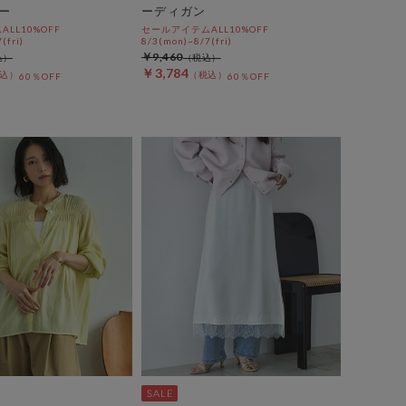
ー
ーディガン
LL10%OFF
セールアイテムALL10%OFF
(fri)
8/3(mon)~8/7(fri)
￥9,460
￥3,784
60％OFF
60％OFF