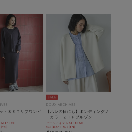
IVES
DOUX ARCHIVES
ットＳＥＴリブワンピ
【ハレの日にも】ボンディングノ
ーカラーＺＩＰブルゾン
LL10%OFF
セールアイテムALL10%OFF
(fri)
8/3(mon)~8/7(fri)
￥14,300