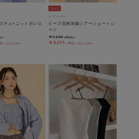
archives
スチェ×ニットボレロ
ビーズ花柄刺繍シアーショートシ
ャツ
￥7,150
￥3,575
50％OFF
50％OFF