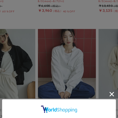
ri)
8/3(mon)~8/7(fri)
8/3(mon)~8/7
￥6,600
￥10,450
￥3,960
￥3,135
60％OFF
40％OFF
ES
DOUX ARCHIVES
DOUX ARCH
スナップカーディガ
キーネックスウェットプルオーバ
ＵＶ加工・