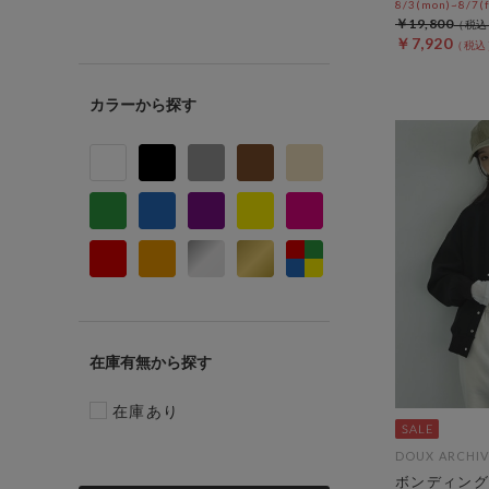
8/3(mon)~8/7(f
￥19,800
￥7,920
カラー
在庫有無
在庫あり
DOUX ARCHIV
ボンディング