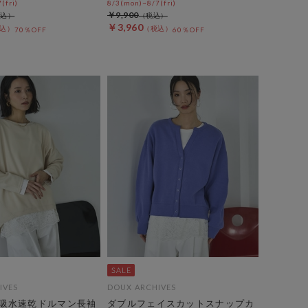
(fri)
8/3(mon)~8/7(fri)
￥9,900
￥3,960
70％OFF
60％OFF
IVES
DOUX ARCHIVES
吸水速乾ドルマン長袖
ダブルフェイスカットスナップカ