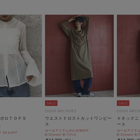
DOUX ARCHIVES
DOUX ARCH
ポロＴＯＰＳ
ウエストドロストカットワンピー
Ｖネックニ
ス
ース
セールアイテムALL10%OFF
セールアイテムA
20％OFF
8/3(mon)~8/7(fri)
8/3(mon)~8/7
￥14,300
￥14,300