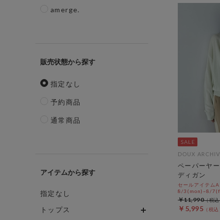
amerge.
販売状態
指定なし
予約商品
通常商品
DOUX ARCHIV
ペーパーヤー
アイテム
ディガン
セールアイテムAL
8/3(mon)~8/7(f
指定なし
￥11,990
￥5,995
トップス