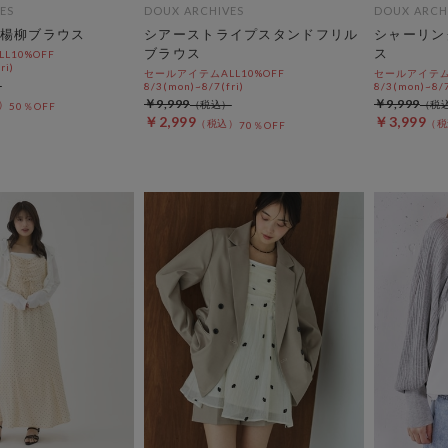
ES
DOUX ARCHIVES
DOUX ARCH
楊柳ブラウス
シアーストライプスタンドフリル
シャーリン
ブラウス
ス
L10%OFF
ri)
セールアイテムALL10%OFF
セールアイテムA
8/3(mon)~8/7(fri)
8/3(mon)~8/7
￥9,999
￥9,999
50％OFF
￥2,999
￥3,999
70％OFF