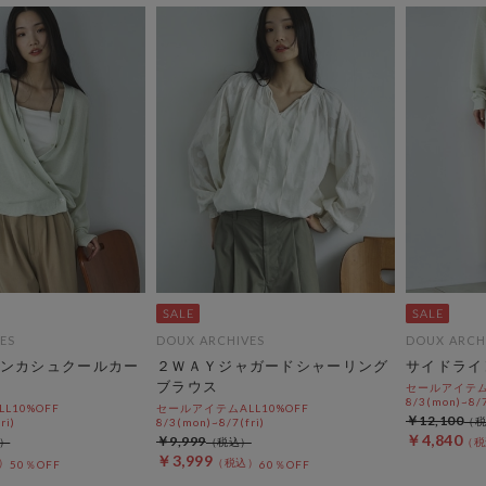
ES
DOUX ARCHIVES
DOUX ARCH
ンカシュクールカー
２ＷＡＹジャガードシャーリング
サイドライ
ブラウス
セールアイテムA
8/3(mon)~8/7
L10%OFF
セールアイテムALL10%OFF
￥12,100
ri)
8/3(mon)~8/7(fri)
￥4,840
￥9,999
￥3,999
50％OFF
60％OFF