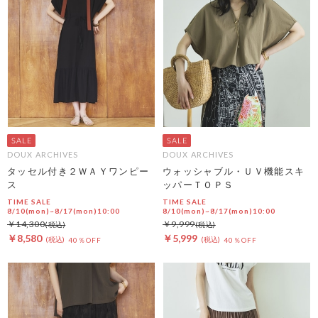
DOUX ARCHIVES
DOUX ARCHIVES
タッセル付き２ＷＡＹワンピー
ウォッシャブル・ＵＶ機能スキ
ス
ッパーＴＯＰＳ
TIME SALE
TIME SALE
8/10(mon)~8/17(mon)10:00
8/10(mon)~8/17(mon)10:00
￥14,300
￥9,999
￥8,580
￥5,999
40％OFF
40％OFF