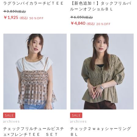
ラグランバイカラーチビＴＥＥ
【新色追加！】タックフリルバ
ルーンオフショルＢＬ
￥3,850
￥1,925
￥6,050
50％OFF
￥4,840
20％OFF
archives
archives
チェックフリルチュールビスチ
チェック２ｗａｙシャーリング
ェ×フレンチＴＥＥ ＳＥＴ
ＢＬ