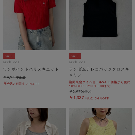
archives
archives
ワンポイントハリヌキニット
ランダムテレコバッククロスキ
ャミ／
￥4,950
期間限定タイムセールSALE価格から更に
￥495
90％OFF
10%OFF! 8/10 10:00まで
￥2,970
￥1,337
54％OFF