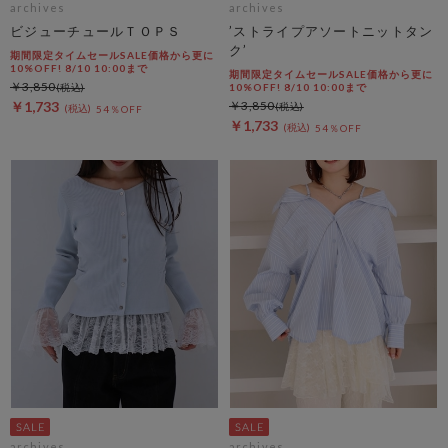
archives
archives
ビジューチュールＴＯＰＳ
’ストライプアソートニットタン
ク’
期間限定タイムセールSALE価格から更に
10%OFF! 8/10 10:00まで
期間限定タイムセールSALE価格から更に
￥3,850
10%OFF! 8/10 10:00まで
￥1,733
￥3,850
54％OFF
￥1,733
54％OFF
archives
archives