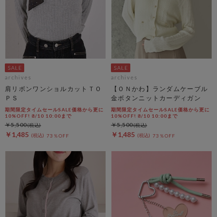
archives
archives
肩リボンワンショルカットＴＯ
【ＯＮかわ】ランダムケーブル
ＰＳ
金ボタンニットカーディガン
期間限定タイムセールSALE価格から更に
期間限定タイムセールSALE価格から更に
10%OFF! 8/10 10:00まで
10%OFF! 8/10 10:00まで
￥5,500
￥5,500
￥1,485
￥1,485
73％OFF
73％OFF