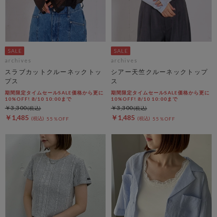
archives
archives
スラブカットクルーネックトッ
シアー天竺クルーネックトップ
プス
ス
期間限定タイムセールSALE価格から更に
期間限定タイムセールSALE価格から更に
10%OFF! 8/10 10:00まで
10%OFF! 8/10 10:00まで
￥3,300
￥3,300
￥1,485
￥1,485
55％OFF
55％OFF