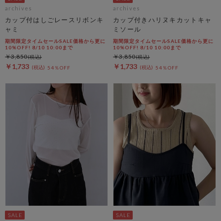
archives
archives
カップ付はしごレースリボンキ
カップ付きハリヌキカットキャ
ャミ
ミソール
期間限定タイムセールSALE価格から更に
期間限定タイムセールSALE価格から更に
10%OFF! 8/10 10:00まで
10%OFF! 8/10 10:00まで
￥3,850
￥3,850
￥1,733
￥1,733
54％OFF
54％OFF