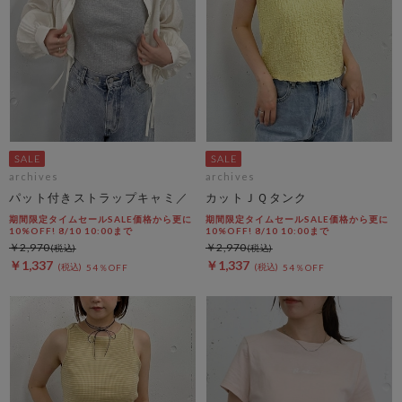
archives
archives
パット付きストラップキャミ／
カットＪＱタンク
期間限定タイムセールSALE価格から更に
期間限定タイムセールSALE価格から更に
10%OFF! 8/10 10:00まで
10%OFF! 8/10 10:00まで
￥2,970
￥2,970
￥1,337
￥1,337
54％OFF
54％OFF