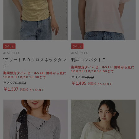
archives
archives
’アソートＢＤクロスネックタン
刺繍コンパクトＴ
ク’
期間限定タイムセールSALE価格から更に
10%OFF! 8/10 10:00まで
期間限定タイムセールSALE価格から更に
￥3,300
10%OFF! 8/10 10:00まで
￥2,970
￥1,485
55％OFF
￥1,337
54％OFF