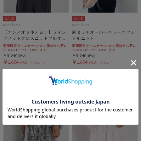
archives
archives
【オン／オフ使える！】ライン
麻タッチオーバーカラーオフシ
フィットクロスニットプルオー
ョルニット
バー
期間限定タイムセールSALE価格から更に
期間限定タイムセールSALE価格から更に
10%OFF! 8/10 10:00まで
10%OFF! 8/10 10:00まで
￥5,940
￥5,940
￥1,604
￥1,604
72％OFF
72％OFF