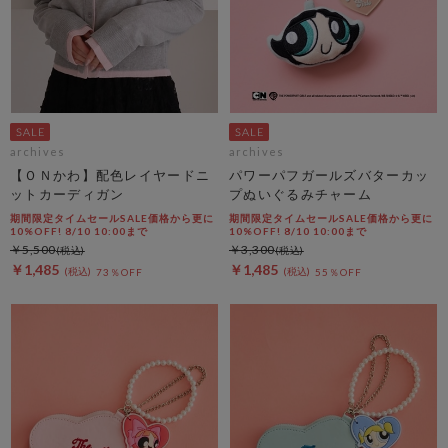
archives
archives
【ＯＮかわ】配色レイヤードニ
パワーパフガールズバターカッ
ットカーディガン
プぬいぐるみチャーム
期間限定タイムセールSALE価格から更に
期間限定タイムセールSALE価格から更に
10%OFF! 8/10 10:00まで
10%OFF! 8/10 10:00まで
￥5,500
￥3,300
￥1,485
￥1,485
73％OFF
55％OFF