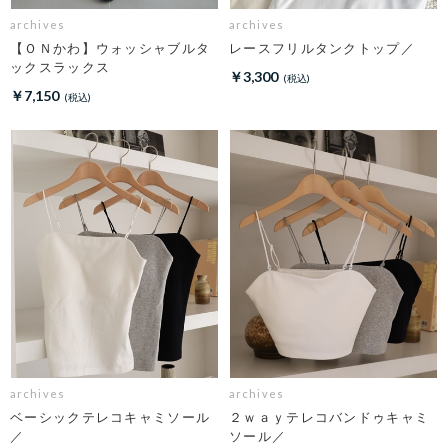
archives
archives
【ＯＮかわ】ウォッシャブルタ
レースフリルタンクトップ／
ックスラックス
￥3,300
￥7,150
archives
archives
ベーシックテレコキャミソール
２ｗａｙテレコバンドゥキャミ
／
ソール／