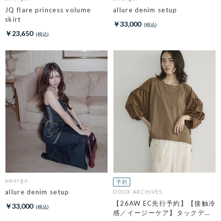
JQ flare princess volume
allure denim setup
skirt
￥33,000
￥23,650
amerge.
allure denim setup
DOUX ARCHIVES
【26AW EC先行予約】【接触冷
￥33,000
感／イージーケア】タックデザ