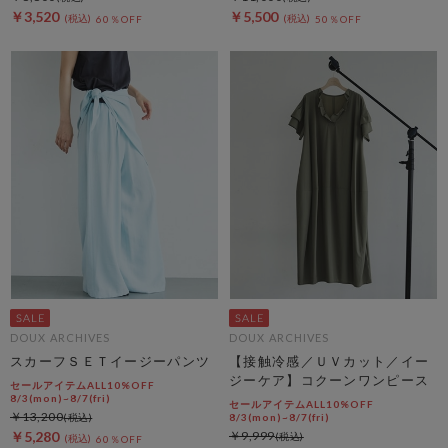
￥3,520
￥5,500
60％OFF
50％OFF
DOUX ARCHIVES
DOUX ARCHIVES
スカーフＳＥＴイージーパンツ
【接触冷感／ＵＶカット／イー
ジーケア】コクーンワンピース
セールアイテムALL10%OFF
8/3(mon)~8/7(fri)
セールアイテムALL10%OFF
￥13,200
8/3(mon)~8/7(fri)
￥5,280
￥9,999
60％OFF