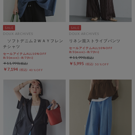
DOUX ARCHIVES
DOUX ARCHIVES
ソフトデニム２ＷＡＹフレン
リネン混ストライプパンツ
チシャツ
セールアイテムALL10%OFF
8/3(mon)~8/7(fri)
セールアイテムALL10%OFF
￥11,990
8/3(mon)~8/7(fri)
￥11,990
￥5,995
50％OFF
￥7,194
40％OFF