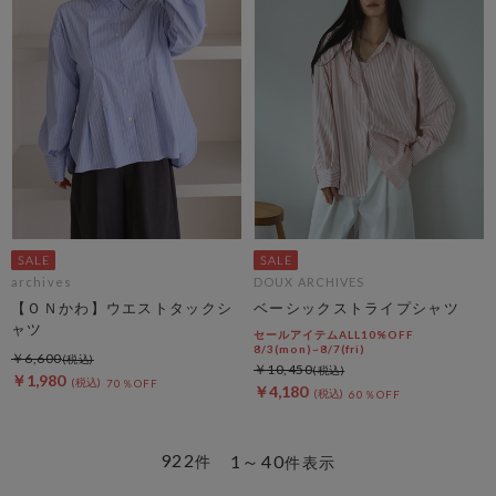
archives
DOUX ARCHIVES
【ＯＮかわ】ウエストタックシ
ベーシックストライプシャツ
ャツ
セールアイテムALL10%OFF
8/3(mon)~8/7(fri)
￥6,600
￥10,450
￥1,980
70％OFF
￥4,180
60％OFF
922
1～40
件
件表示