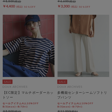
￥8,800
￥6,600
￥4,400
￥3,300
50％OFF
50％OFF
DOUX ARCHIVES
DOUX ARCHIVES
【EC限定】マルチボーダーカッ
多機能センターシームソフトリ
トソー
ブパンツ
セールアイテムALL10%OFF
セールアイテムALL10%OFF
8/3(mon)~8/7(fri)
8/3(mon)~8/7(fri)
￥8,800
￥11,000