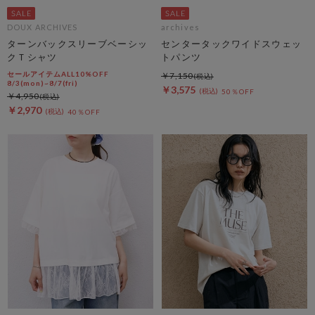
DOUX ARCHIVES
archives
ターンバックスリーブベーシッ
センタータックワイドスウェッ
クＴシャツ
トパンツ
セールアイテムALL10%OFF
￥7,150
8/3(mon)~8/7(fri)
￥3,575
50％OFF
￥4,950
￥2,970
40％OFF