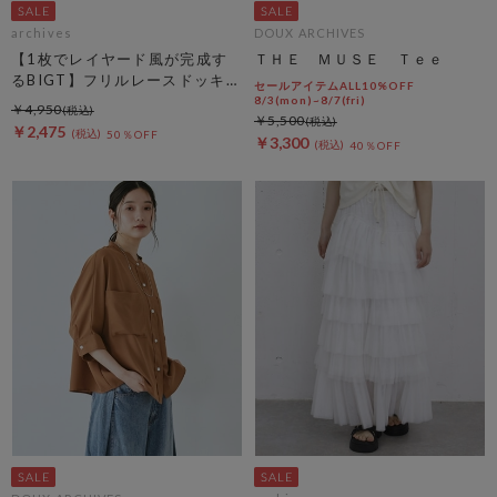
archives
DOUX ARCHIVES
【1枚でレイヤード風が完成す
ＴＨＥ ＭＵＳＥ Ｔｅｅ
るBIGT】フリルレースドッキン
セールアイテムALL10%OFF
グＢＩＧＴＥＥ
8/3(mon)~8/7(fri)
￥4,950
￥5,500
￥2,475
50％OFF
￥3,300
40％OFF