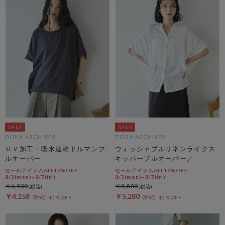
DOUX ARCHIVES
DOUX ARCHIVES
ＵＶ加工・吸水速乾ドルマンプ
ウォッシャブルリネンライクス
ルオーバー
キッパープルオーバー／
セールアイテムALL10%OFF
セールアイテムALL10%OFF
8/3(mon)~8/7(fri)
8/3(mon)~8/7(fri)
￥6,930
￥8,800
￥4,158
￥5,280
40％OFF
40％OFF