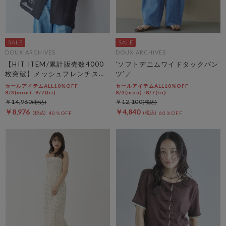
DOUX ARCHIVES
DOUX ARCHIVES
【HIT ITEM/累計販売数4000
’ソフトデニムワイドタックパン
枚突破】メッシュフレンチスリ
ツ’／
ーブジャケット／
セールアイテムALL10%OFF
セールアイテムALL10%OFF
8/3(mon)~8/7(fri)
8/3(mon)~8/7(fri)
￥14,960
￥12,100
￥8,976
￥4,840
40％OFF
60％OFF