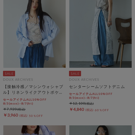
DOUX ARCHIVES
DOUX ARCHIVES
【接触冷感／マシンウォシャブ
センターシームソフトデニム
ル】リネンライクアウトポケッ
セールアイテムALL10%OFF
トシャツ
8/3(mon)~8/7(fri)
セールアイテムALL10%OFF
￥12,100
8/3(mon)~8/7(fri)
￥7,920
￥4,840
60％OFF
￥3,960
50％OFF