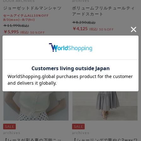
DOUX ARCHIVES
archives
ジョーゼットドルマンシャツ
ボリュームフリルチュールティ
アードスカート
セールアイテムALL10%OFF
8/3(mon)~8/7(fri)
￥8,250
￥11,990
￥4,125
50％OFF
￥5,995
50％OFF
archives
archives
【レースが彩る夏の万能ニッ
【シャーリングで華やぐ2wayワ