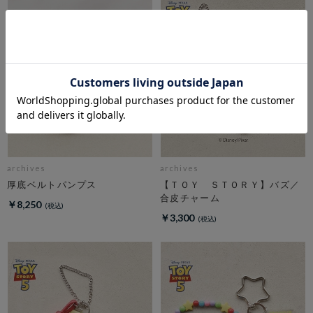
archives
archives
厚底ベルトパンプス
【ＴＯＹ ＳＴＯＲＹ】バズ／
合皮チャーム
￥8,250
￥3,300