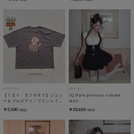
archives
amerge.
【ＴＯＹ ＳＴＯＲＹ】ジェシ
JQ flare princess volume
ー＆ブルズアイ／プリントＴチ
skirt
ャコール
￥5,500
￥23,650