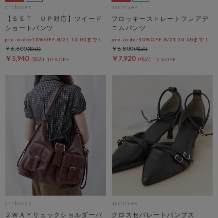
archives
archives
【ＳＥＴ ＵＰ対応】ツイード
フロッキーストレートフレアデ
ショートパンツ
ニムパンツ
pre-order10%OFF 8/21 10:00まで！
pre-order10%OFF 8/21 10:00まで！
￥6,600
￥8,800
￥5,940
￥7,920
10％OFF
10％OFF
archives
archives
２ＷＡＹリュックショルダーバ
クロスセパレートパンプス