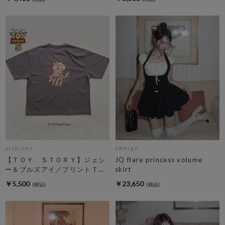
archives
amerge.
【ＴＯＹ ＳＴＯＲＹ】ジェシ
JQ flare princess volume
ー＆ブルズアイ／プリントＴチ
skirt
ャコール
￥5,500
￥23,650