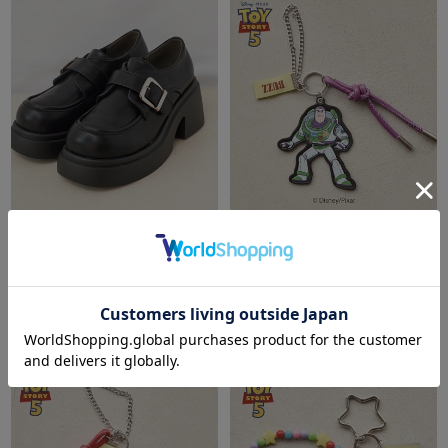
archives
archives
厚底ベルトパンプス
【ＴＯＹ ＳＴＯＲＹ】バズ／
合皮チャーム
￥8,250
￥3,300