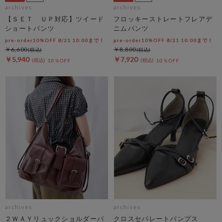
archives
archives
【ＳＥＴ ＵＰ対応】ツイード
フロッキーストレートフレアデ
ショートパンツ
ニムパンツ
pre-order10%OFF 8/21 10:00まで！
pre-order10%OFF 8/21 10:00まで！
￥6,600
￥8,800
￥5,940
￥7,920
10％OFF
10％OFF
archives
archives
２ＷＡＹリュックショルダーバ
クロスセパレートパンプス