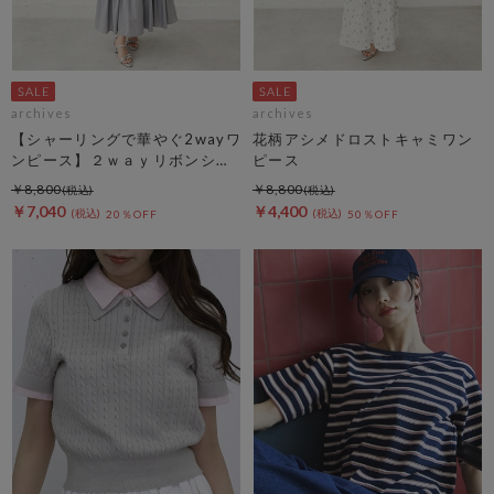
archives
archives
【シャーリングで華やぐ2wayワ
花柄アシメドロストキャミワン
ンピース】２ｗａｙリボンシャ
ピース
ーリングノースリワンピース
￥8,800
￥8,800
￥7,040
￥4,400
20％OFF
50％OFF