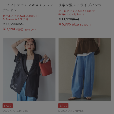
ソフトデニム２ＷＡＹフレン
リネン混ストライプパンツ
チシャツ
セールアイテムALL10%OFF
8/3(mon)~8/7(fri)
セールアイテムALL10%OFF
￥11,990
8/3(mon)~8/7(fri)
￥11,990
￥5,995
50％OFF
￥7,194
40％OFF
DOUX ARCHIVES
DOUX ARCHIVES