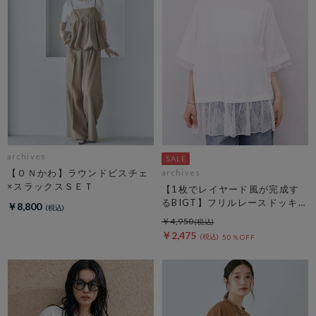
archives
【ＯＮかわ】ラウンドビスチェ
archives
×スラックスＳＥＴ
【1枚でレイヤード風が完成す
るBIGT】フリルレースドッキン
￥8,800
グＢＩＧＴＥＥ
￥4,950
￥2,475
50％OFF