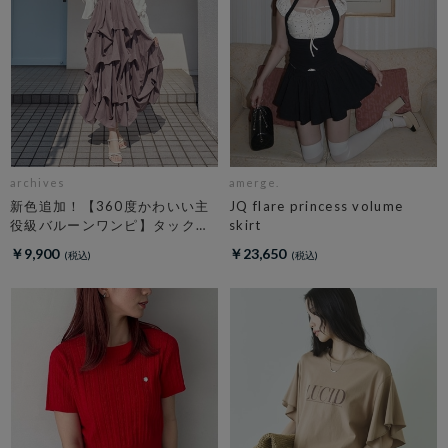
archives
amerge.
新色追加！【360度かわいい主
JQ flare princess volume
役級バルーンワンピ】タックバ
skirt
ルーンノースリギャザーワンピ
￥9,900
￥23,650
ース