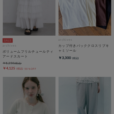
archives
カップ付きバッククロスリブキ
archives
ャミソール
ボリュームフリルチュールティ
アードスカート
￥3,300
￥8,250
￥4,125
50％OFF