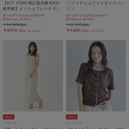
【HIT ITEM/累計販売数4000
’ソフトデニムワイドタックパン
枚突破】メッシュフレンチスリ
ツ’／
ーブジャケット／
セールアイテムALL10%OFF
セールアイテムALL10%OFF
8/3(mon)~8/7(fri)
8/3(mon)~8/7(fri)
￥14,960
￥12,100
￥8,976
￥4,840
40％OFF
60％OFF
archives
archives