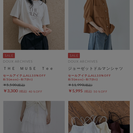
DOUX ARCHIVES
DOUX ARCHIVES
ＴＨＥ ＭＵＳＥ Ｔｅｅ
ジョーゼットドルマンシャツ
セールアイテムALL10%OFF
セールアイテムALL10%OFF
8/3(mon)~8/7(fri)
8/3(mon)~8/7(fri)
￥5,500
￥11,990
￥3,300
￥5,995
40％OFF
50％OFF