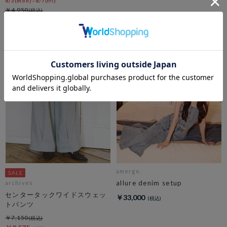
8/3(mon)~8/7(fri)
￥4,950
￥2,970
40％OFF
amerge.
allure denim setup
archives
センタータックワイドスウェッ
￥33,000
トパンツ
￥7,150