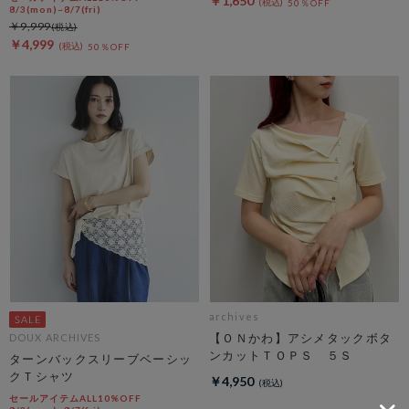
￥1,650
50％OFF
8/3(mon)~8/7(fri)
￥9,999
￥4,999
50％OFF
archives
【ＯＮかわ】アシメタックボタ
DOUX ARCHIVES
ンカットＴＯＰＳ ５Ｓ
ターンバックスリーブベーシッ
クＴシャツ
￥4,950
セールアイテムALL10%OFF