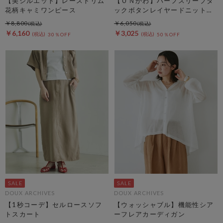
【美シルエット】レーストリム
【ＯＮかわ】ハーフスリープタ
花柄キャミワンピース
ックボタンレイヤードニットカ
ーディガン
￥8,800
￥6,050
￥6,160
￥3,025
30％OFF
50％OFF
DOUX ARCHIVES
DOUX ARCHIVES
【1秒コーデ】セルロースソフ
【ウォッシャブル】機能性シア
トスカート
ーフレアカーディガン