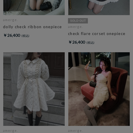
amerge.
dolly check ribbon onepiece
amerge.
check flare corset onepiece
￥26,400
￥26,400
amerge.
amerge.