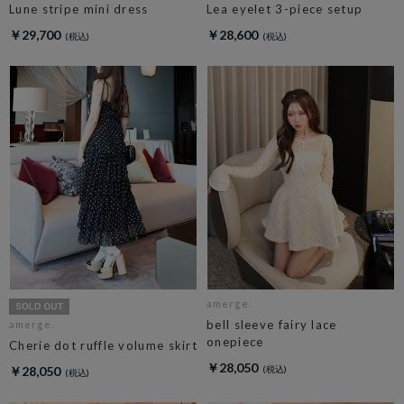
Lune stripe mini dress
Lea eyelet 3-piece setup
￥29,700
￥28,600
amerge.
bell sleeve fairy lace
amerge.
onepiece
Cherie dot ruffle volume skirt
￥28,050
￥28,050