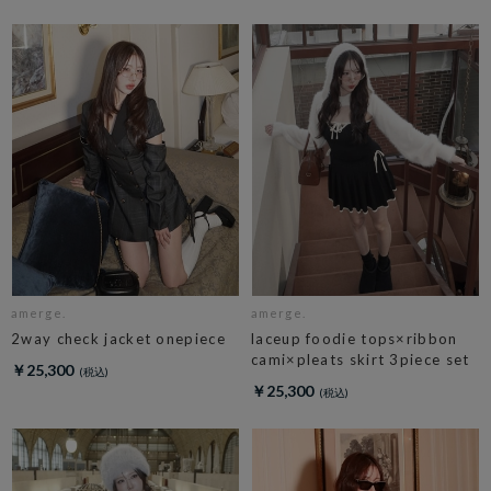
amerge.
amerge.
2way check jacket onepiece
laceup foodie tops×ribbon
cami×pleats skirt 3piece set
￥25,300
￥25,300