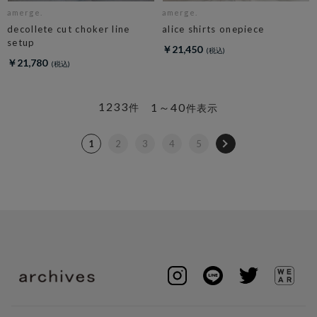
amerge.
amerge.
decollete cut choker line
alice shirts onepiece
setup
￥21,450
￥21,780
1233
1～40
件
件表示
1
2
3
4
5