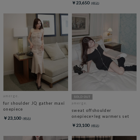
￥23,650
amerge.
fur shoulder JQ gather maxi
amerge.
onepiece
sweat offshoulder
onepiece×leg warmers set
￥23,100
￥23,100