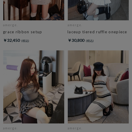
amerge.
amerge.
grace ribbon setup
laceup tiered ruffle onepiece
￥32,450
￥30,800
amerge.
amerge.