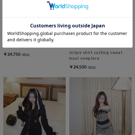
amerge.
check side slit maxi onepiece
amerge.
stripe shirt cutting sweat
￥24,750
maxi onepiece
￥24,530