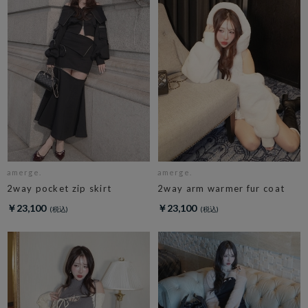
amerge.
amerge.
2way pocket zip skirt
2way arm warmer fur coat
￥23,100
￥23,100