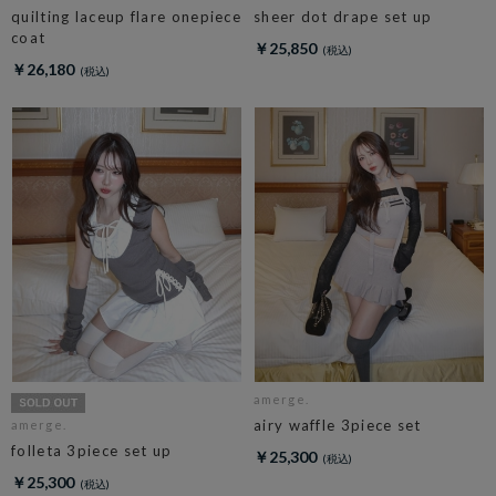
quilting laceup flare onepiece
sheer dot drape set up
coat
￥25,850
￥26,180
amerge.
airy waffle 3piece set
amerge.
folleta 3piece set up
￥25,300
￥25,300