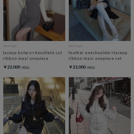
amerge.
amerge.
laceup bolero×decollete cut
feather oneshoulder×laceup
ribbon maxi onepiece
ribbon maxi onepiece set
￥22,000
￥22,000