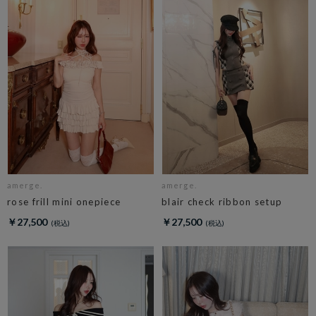
amerge.
amerge.
rose frill mini onepiece
blair check ribbon setup
￥27,500
￥27,500