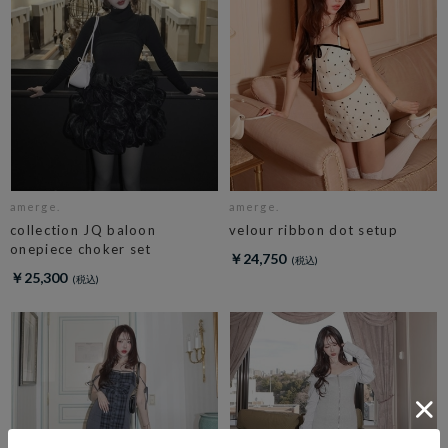
amerge.
amerge.
collection JQ baloon
velour ribbon dot setup
onepiece choker set
￥24,750
￥25,300