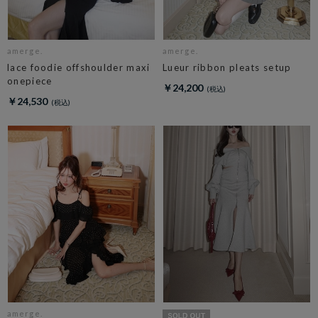
amerge.
amerge.
lace foodie offshoulder maxi
Lueur ribbon pleats setup
onepiece
￥24,200
￥24,530
amerge.