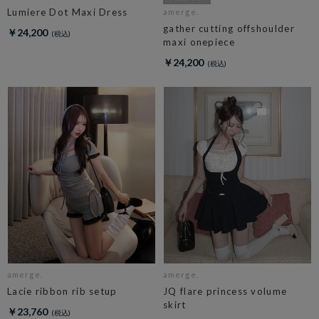
Lumiere Dot Maxi Dress
amerge.
gather cutting offshoulder
￥24,200
maxi onepiece
￥24,200
amerge.
amerge.
Lacie ribbon rib setup
JQ flare princess volume
skirt
￥23,760