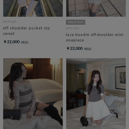
amerge.
off shoulder pocket zip
amerge.
sweat
lace hoodie offshoulder mini
onepiece
￥22,000
￥22,000