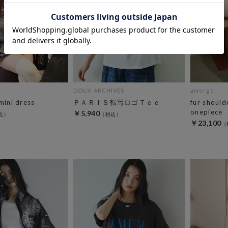
DOUX ARCHIVES
amerge.
mini dress
ＰＡＲＩＳ転写ロゴＴｅｅ
fur should
onepiece
￥5,940
￥23,100