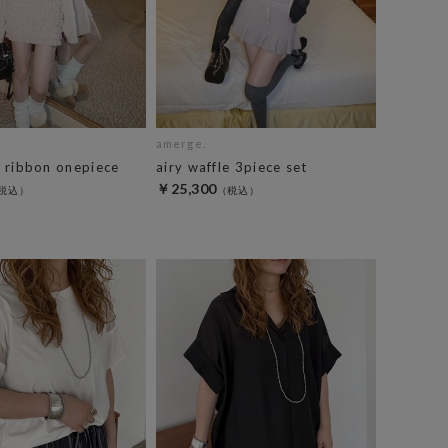
amerge.
ll ribbon onepiece
airy waffle 3piece set
￥25,300