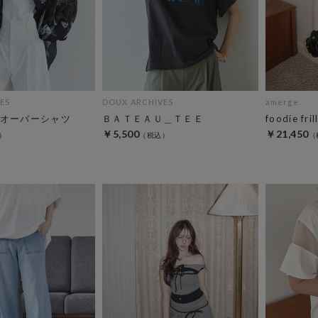
ES
DOUX ARCHIVES
amerge.
オーバーシャツ
ＢＡＴＥＡＵ＿ＴＥＥ
foodie fri
￥5,500
￥21,450