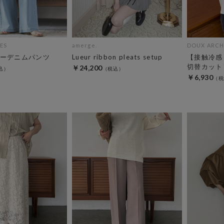
ES
amerge.
DOUX ARCH
ーデニムパンツ
Lueur ribbon pleats setup
【接触冷感
切替カット
￥24,200
￥6,930