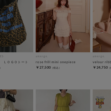
ES
amerge.
amerge.
 ＬＯＧＯトート
rose frill mini onepiece
velour rib
￥27,500
￥24,750