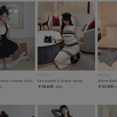
amerge.
amerge.
ncess volume skirt
Lea eyelet 3-piece setup
allure den
￥28,600
￥33,000