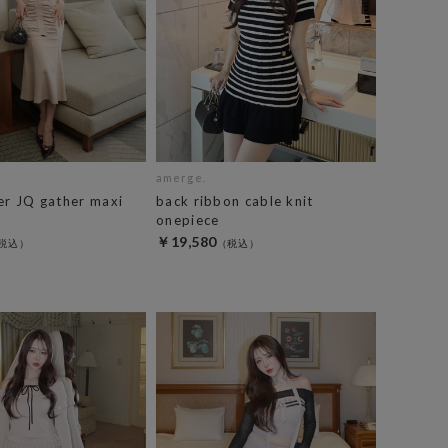
amerge.
er JQ gather maxi
back ribbon cable knit
onepiece
￥19,580