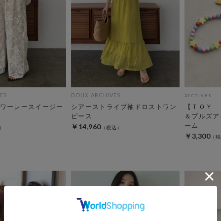
ES
DOUX ARCHIVES
archives
ワーレースイージー
シアーストライプ袖ドロストワン
【ＴＯＹ 
ピース
＆ブルズア
ーム
￥14,960
￥3,300