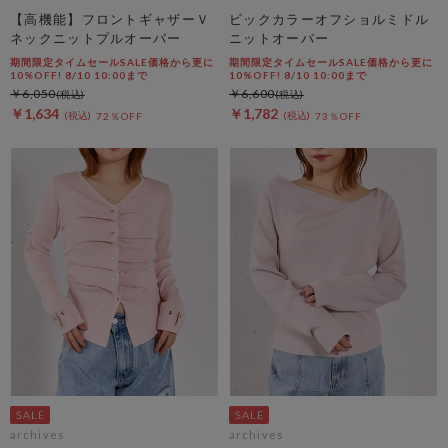
【高機能】フロントギャザーＶ
ビックカラーオフショルミドル
ネックニットプルオーバー
ニットオーバー
期間限定タイムセールSALE価格から更に
期間限定タイムセールSALE価格から更に
10%OFF! 8/10 10:00まで
10%OFF! 8/10 10:00まで
￥6,050
￥6,600
￥1,634
￥1,782
72％OFF
73％OFF
archives
archives