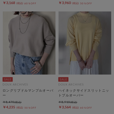
￥3,168
￥3,960
60％OFF
50％OFF
DOUX ARCHIVES
DOUX ARCHIVES
ロングリブドルマンプルオーバ
ハイネックサイドスリットニッ
ー
トプルオーバー
￥8,470
￥8,910
￥4,235
￥3,564
50％OFF
60％OFF