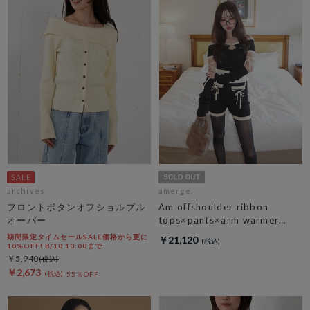
archives
amerge.
フロントボタンオフショルプル
Am offshoulder ribbon
オーバー
tops×pants×arm warmer
3piece set
期間限定タイムセールSALE価格から更に
￥21,120
10%OFF! 8/10 10:00まで
￥5,940
￥2,673
55％OFF