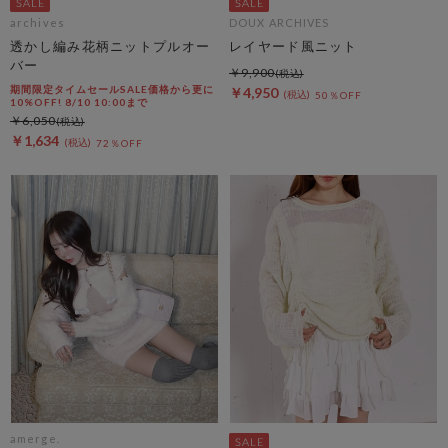
archives
DOUX ARCHIVES
透かし編み花柄ニットプルオー
レイヤード風ニット
バー
￥9,900
期間限定タイムセールSALE価格から更に
￥4,950
50％OFF
10%OFF! 8/10 10:00まで
￥6,050
￥1,634
72％OFF
amerge.