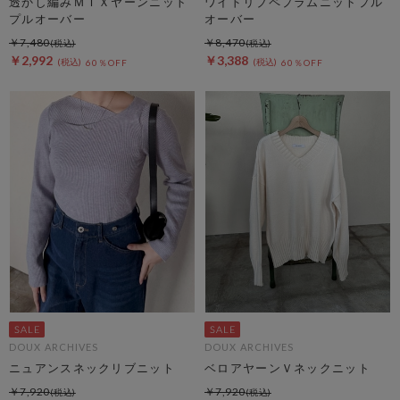
透かし編みＭＩＸヤーンニット
ワイドリブペプラムニットプル
プルオーバー
オーバー
￥7,480
￥8,470
￥2,992
￥3,388
60％OFF
60％OFF
DOUX ARCHIVES
DOUX ARCHIVES
ニュアンスネックリブニット
ベロアヤーンＶネックニット
￥7,920
￥7,920