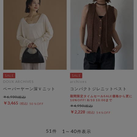
DOUX ARCHIVES
archives
ペーパーヤーン深Ｖニット
コンパクトジレニットベスト
期間限定タイムセールSALE価格から更に
￥6,930
10%OFF! 8/10 10:00まで
￥3,465
50％OFF
￥4,950
￥2,228
54％OFF
51
1～40
件
件表示