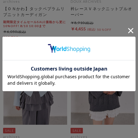
archives
DOUX ARCHIVES
【ＯＮかわ】タックペプラムリ
衿レースＶネックニットプルオ
ブニットカーディガン
ーバー
期間限定タイムセールSALE価格から更に
￥8,910
10%OFF! 8/10 10:00まで
￥4,455
50％OFF
￥6,050
￥2,723
54％OFF
archives
archives