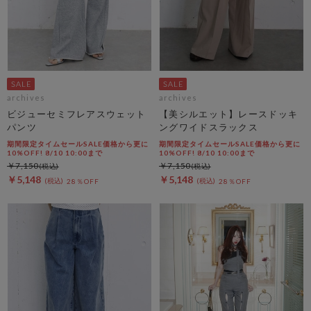
archives
archives
ビジューセミフレアスウェット
【美シルエット】レースドッキ
パンツ
ングワイドスラックス
期間限定タイムセールSALE価格から更に
期間限定タイムセールSALE価格から更に
10%OFF! 8/10 10:00まで
10%OFF! 8/10 10:00まで
￥7,150
￥7,150
￥5,148
￥5,148
28％OFF
28％OFF