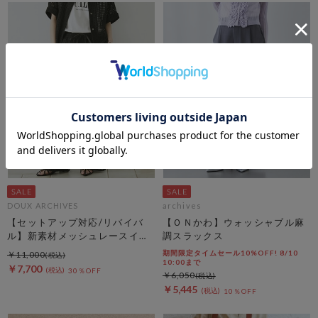
DOUX ARCHIVES
archives
【セットアップ対応/リバイバ
【ＯＮかわ】ウォッシャブル麻
ル】新素材メッシュレースイー
調スラックス
ジーパンツ
期間限定タイムセール10%OFF! 8/10
￥11,000
10:00まで
￥7,700
30％OFF
￥6,050
￥5,445
10％OFF