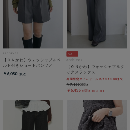
archives
【ＯＮかわ】ウォッシャブルベ
archives
ルト付きショートパンツ／
【ＯＮかわ】ウォッシャブルタ
ックスラックス
￥6,050
期間限定タイムセール 8/10 10:00まで
￥7,150
￥6,435
10％OFF