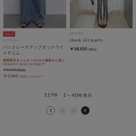
amerge.
check slit pants
archives
バックレースアップタックワイ
￥18,920
ドデニム
期間限定タイムセールSALE価格から更に
10%OFF! 8/10 10:00まで
￥8,800
￥3,960
55％OFF
117
1～40
件
件表示
1
2
3