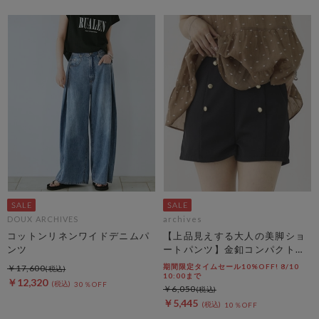
DOUX ARCHIVES
archives
コットンリネンワイドデニムパ
【上品見えする大人の美脚ショ
ンツ
ートパンツ】金釦コンパクトシ
ョートパンツ
期間限定タイムセール10%OFF! 8/10
￥17,600
10:00まで
￥12,320
30％OFF
￥6,050
￥5,445
10％OFF