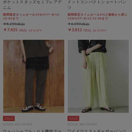
ポケットスタッズセミフレアデ
ドットコンパクトショートパン
ニム
ツ
期間限定タイムセール10%OFF! 8/10
期間限定タイムセールSALE価格から更に
10:00まで
10%OFF! 8/10 10:00まで
￥8,250
￥6,050
￥7,425
￥3,812
10％OFF
36％OFF
DOUX ARCHIVES
DOUX ARCHIVES
ウォッシャブル・ＵＶ機能テー
ワイドウエストギャザーパンツ