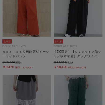
DOUX ARCHIVES
DOUX ARCHIVES
Ｒｅｆｌａｘ多機能素材イージ
【EC限定】【ＵＶカット／防シ
ーワイドパンツ
ワ／吸水速乾】タックワイドカ
ーゴパンツ
￥12,100
￥20,900
￥8,470
￥10,450
30％OFF
50％OFF