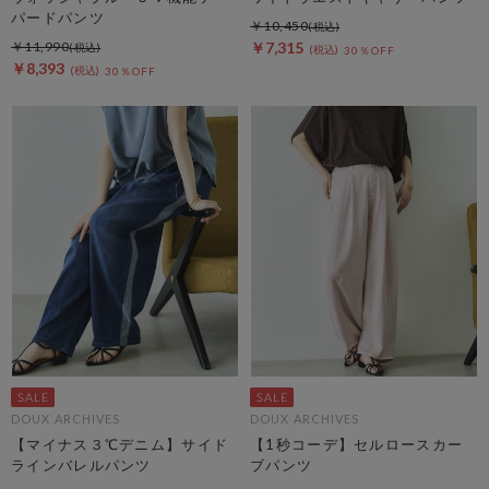
パードパンツ
￥10,450
￥11,990
￥7,315
30％OFF
￥8,393
30％OFF
DOUX ARCHIVES
DOUX ARCHIVES
【マイナス３℃デニム】サイド
【1秒コーデ】セルロースカー
ラインバレルパンツ
ブパンツ