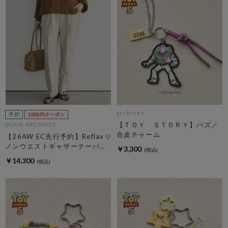
archives
【ＴＯＹ ＳＴＯＲＹ】バズ／
DOUX ARCHIVES
合皮チャーム
【26AW EC先行予約】Reflaxリ
ノンウエストギャザーテーパー
￥3,300
ドパンツ
￥14,300