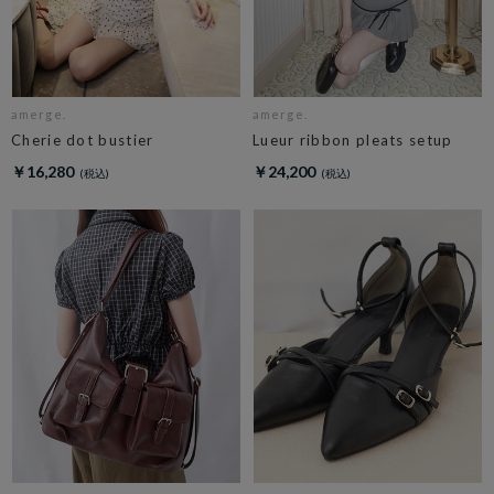
amerge.
amerge.
Cherie dot bustier
Lueur ribbon pleats setup
￥16,280
￥24,200