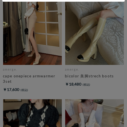
amerge.
amerge.
cape onepiece armwarmer
bicolor 美脚strech boots
3set
￥18,480
￥17,600