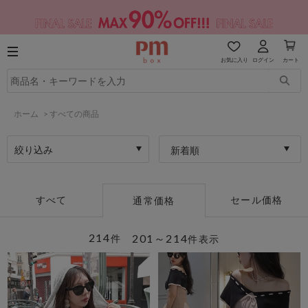
お気に入り
ログイン
カート
ホーム
>
すべての商品
絞り込み
新着順
すべて
セール価格
通常価格
214
201～214
件
件表示