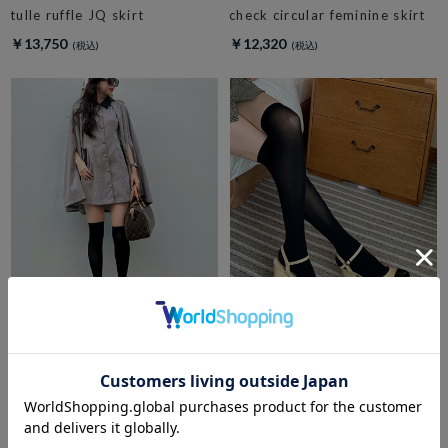
tulle ruffle JQ skirt
check circular feminine skirt
￥13,750
￥12,320
amerge.
amerge.
2way cape onepiece
美脚 mary jane sandals
￥20,570
￥15,950