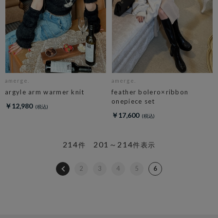
amerge.
amerge.
argyle arm warmer knit
feather bolero×ribbon
onepiece set
￥12,980
￥17,600
214
201～214
件
件表示
2
3
4
5
6