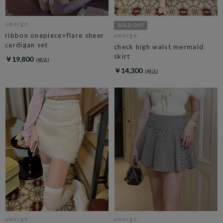
amerge.
ribbon onepiece×flare sheer
amerge.
cardigan set
check high waist mermaid
skirt
￥19,800
￥14,300
amerge.
amerge.