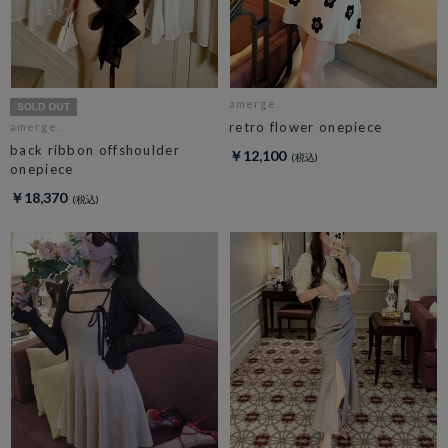
amerge.
retro flower onepiece
amerge.
back ribbon offshoulder
￥12,100
onepiece
￥18,370