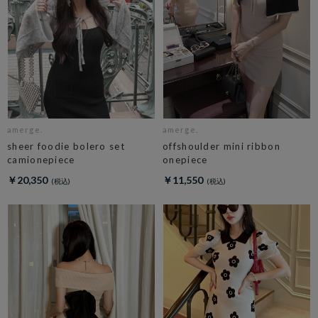
amerge.
amerge.
sheer foodie bolero set
offshoulder mini ribbon
camionepiece
onepiece
￥20,350
￥11,550