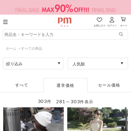
お気に入り
ログイン
カート
ホーム
>
すべての商品
絞り込み
人気順
すべて
セール価格
通常価格
303
281～303
件
件表示