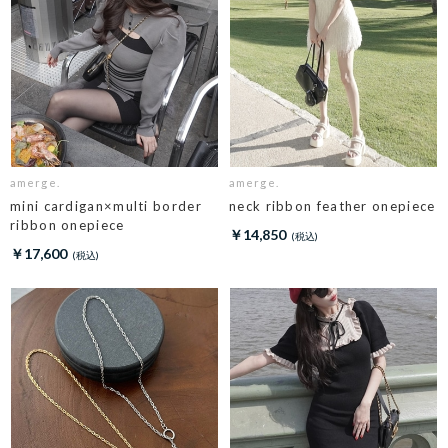
amerge.
amerge.
mini cardigan×multi border
neck ribbon feather onepiece
ribbon onepiece
￥14,850
￥17,600