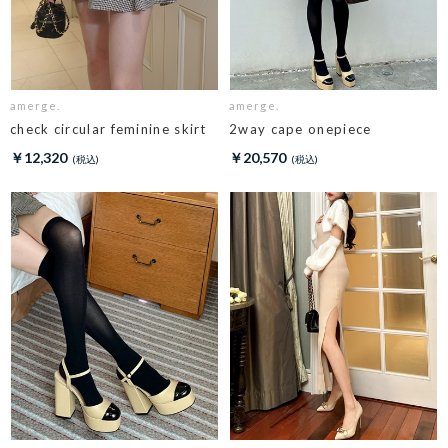
amerge.
amerge.
check circular feminine skirt
2way cape onepiece
￥12,320
￥20,570