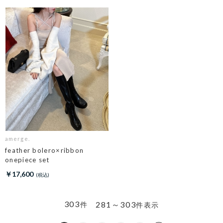
amerge.
feather bolero×ribbon
onepiece set
￥17,600
303
281～303
件
件表示