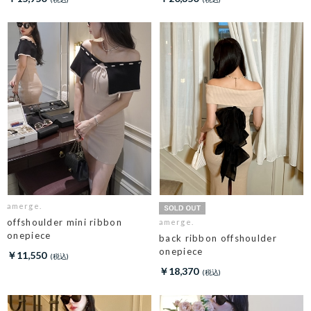
amerge.
offshoulder mini ribbon
amerge.
onepiece
back ribbon offshoulder
onepiece
￥11,550
￥18,370