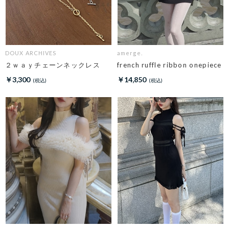
DOUX ARCHIVES
amerge.
２ｗａｙチェーンネックレス
french ruffle ribbon onepiece
￥3,300
￥14,850