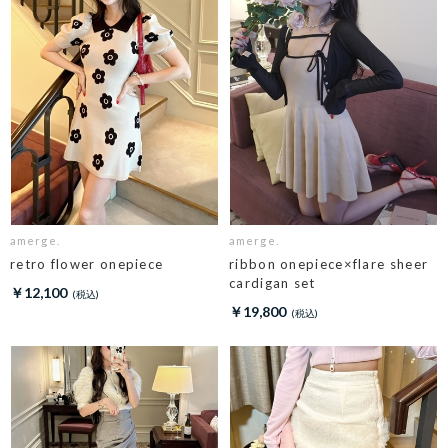
amerge.
amerge.
retro flower onepiece
ribbon onepiece×flare sheer
cardigan set
￥12,100
￥19,800