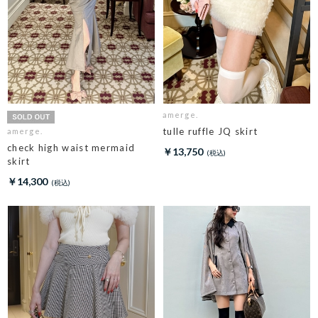
amerge.
tulle ruffle JQ skirt
amerge.
check high waist mermaid
￥13,750
skirt
￥14,300