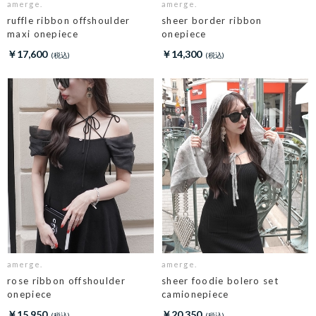
amerge.
amerge.
ruffle ribbon offshoulder
sheer border ribbon
maxi onepiece
onepiece
￥17,600
￥14,300
amerge.
amerge.
rose ribbon offshoulder
sheer foodie bolero set
onepiece
camionepiece
￥15,950
￥20,350