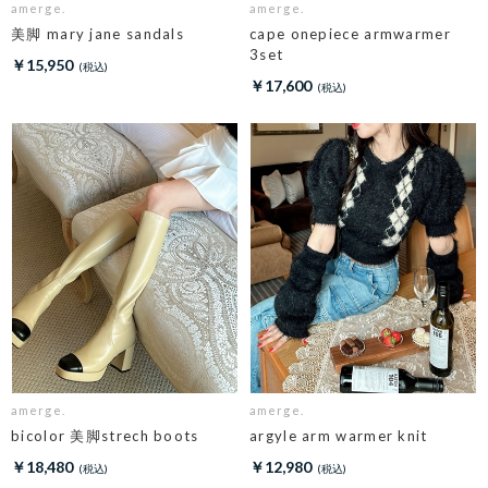
amerge.
amerge.
美脚 mary jane sandals
cape onepiece armwarmer
3set
￥15,950
￥17,600
amerge.
amerge.
bicolor 美脚strech boots
argyle arm warmer knit
￥18,480
￥12,980