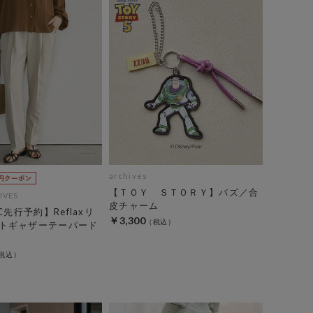
archives
【ＴＯＹ ＳＴＯＲＹ】バズ／合
IVES
皮チャーム
C先行予約】Reflaxリ
￥3,300
トギャザーテーパード