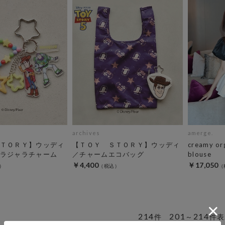
archives
amerge.
ＴＯＲＹ】ウッディ
【ＴＯＹ ＳＴＯＲＹ】ウッディ
creamy or
ラジャラチャーム
／チャームエコバッグ
blouse
￥4,400
￥17,050
214
201
214
件
～
件表