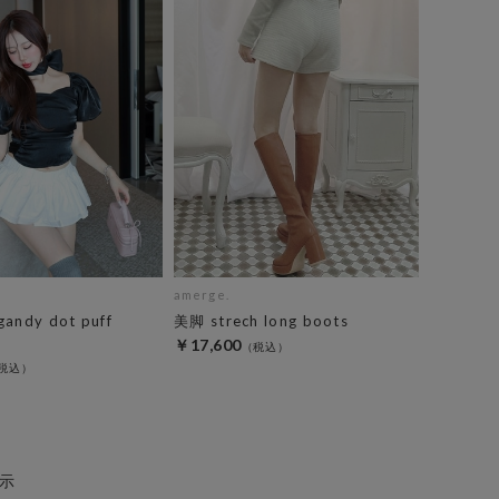
amerge.
gandy dot puff
美脚 strech long boots
￥17,600
示