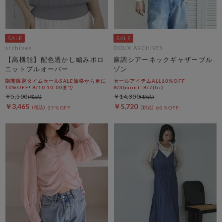
archives
DOUX ARCHIVES
【高機能】配色透かし編みポロ
麻調シアーネックギャザーブル
ニットプルオーバー
ゾン
期間限定タイムセールSALE価格から更に
セールアイテムALL10%OFF
10%OFF! 8/10 10:00まで
8/3(mon)~8/7(fri)
￥5,500
￥14,300
￥3,465
￥5,720
37％OFF
60％OFF