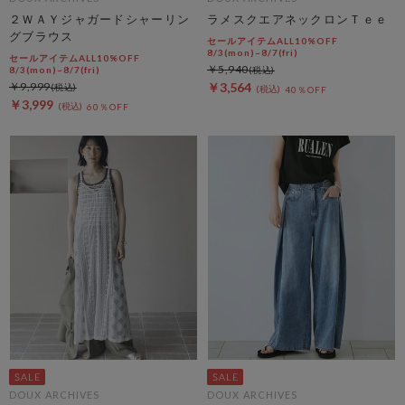
２ＷＡＹジャガードシャーリン
ラメスクエアネックロンＴｅｅ
グブラウス
セールアイテムALL10%OFF
8/3(mon)~8/7(fri)
セールアイテムALL10%OFF
￥5,940
8/3(mon)~8/7(fri)
￥9,999
￥3,564
40％OFF
￥3,999
60％OFF
DOUX ARCHIVES
DOUX ARCHIVES