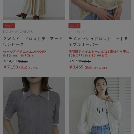
DOUX ARCHIVES
archives
２ＷＡＹ ドロストティアード
ラメメッシュドロストニット５
ワンピース
Ｓプルオーバー
セールアイテムALL10%OFF
期間限定タイムセールSALE価格から更に
8/3(mon)~8/7(fri)
10%OFF! 8/6 10:00まで
￥14,300
￥5,500
￥7,150
￥3,465
50％OFF
37％OFF