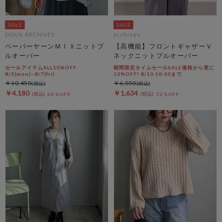
DOUX ARCHIVES
archives
ペーパーヤーンＭＩＸニットプ
【高機能】フロントギャザーＶ
ルオーバー
ネックニットプルオーバー
セールアイテムALL10%OFF
期間限定タイムセールSALE価格から更に
8/3(mon)~8/7(fri)
10%OFF! 8/10 10:00まで
￥10,450
￥6,050
￥4,180
￥1,634
60％OFF
72％OFF