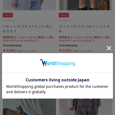
archives
archives
バルーンビスチェ×ニットボレ
コットンライクバルーンミニＳ
ロＳＥＴ
Ｋ
期間限定タイムセールSALE価格から更に
期間限定タイムセールSALE価格から更に
10%OFF! 8/10 10:00まで
10%OFF! 8/10 10:00まで
￥8,800
￥6,050
￥3,960
￥3,812
55％OFF
36％OFF