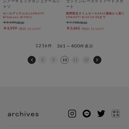
シアーチェックカシュクールシ
コットンレースティアードスカ
ャツ
ート
セールアイテムALL10%OFF
期間限定タイムセールSALE価格から更に
8/3(mon)~8/7(fri)
10%OFF! 8/10 10:00まで
￥9,999
￥7,700
￥4,999
￥3,465
50％OFF
55％OFF
1216
361～400
件
件表示
8
9
10
11
12