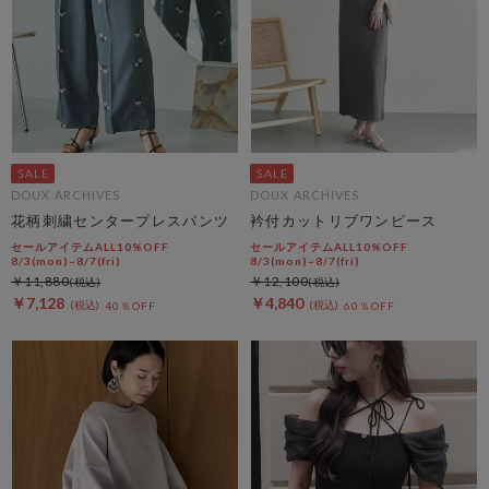
DOUX ARCHIVES
DOUX ARCHIVES
花柄刺繍センタープレスパンツ
衿付カットリブワンピース
セールアイテムALL10%OFF
セールアイテムALL10%OFF
8/3(mon)~8/7(fri)
8/3(mon)~8/7(fri)
￥11,880
￥12,100
￥7,128
￥4,840
40％OFF
60％OFF