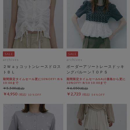
archives
archives
２Ｗａｙコットンレースドロス
ボーダーアソートレースドッキ
トＢＬ
ングバルーンＴＯＰＳ
期間限定タイムセール更に10%OFF! 8/6
期間限定タイムセールSALE価格から更に
10:00まで
10%OFF! 8/10 10:00まで
￥5,500
￥6,050
￥4,950
￥2,723
10％OFF
54％OFF