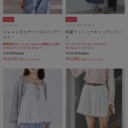
archives
DOUX ARCHIVES
２ｗａｙギャザードロストブラ
割繊ワッシャーキャミワンピ―
ウス
ス
期間限定タイムセールSALE価格から更に
セールアイテムALL10%OFF
10%OFF! 8/10 10:00まで
8/3(mon)~8/7(fri)
￥6,050
￥13,200
￥2,723
￥5,280
54％OFF
60％OFF