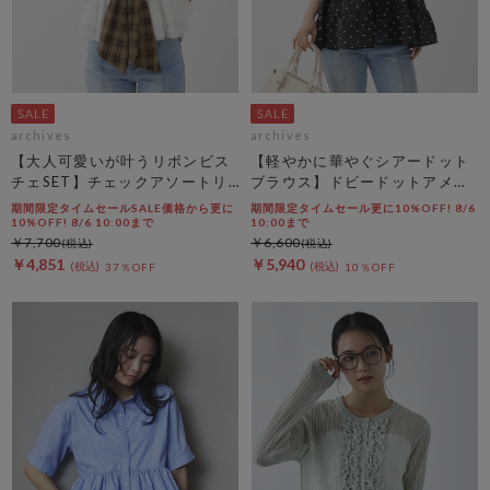
archives
archives
【大人可愛いが叶うリボンビス
【軽やかに華やぐシアードット
チェSET】チェックアソートリ
ブラウス】ドビードットアメス
ボンビスチェ×ペプラムブラウ
リティアードブラウス
期間限定タイムセールSALE価格から更に
期間限定タイムセール更に10%OFF! 8/6
スＴＥＥ ＳＥＴ
10%OFF! 8/6 10:00まで
10:00まで
￥7,700
￥6,600
￥4,851
￥5,940
37％OFF
10％OFF