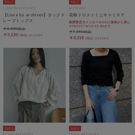
Liora by archives
archives
【Liora by archives】タックド
花柄ドロストミニキャミＯＰ
レープトップス
期間限定タイムセールSALE価格から更に
10%OFF! 8/10 10:00まで
￥4,400
￥7,150
￥3,520
20％OFF
￥3,218
54％OFF
DOUX ARCHIVES
DOUX ARCHIVES