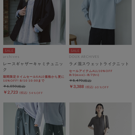
archives
DOUX ARCHIVES
レースギャザーキャミチュニッ
ラメ混スウェットライクニット
ク
セールアイテムALL10%OFF
8/3(mon)~8/7(fri)
期間限定タイムセールSALE価格から更に
￥8,470
10%OFF! 8/10 10:00まで
￥6,050
￥3,388
60％OFF
￥2,723
54％OFF