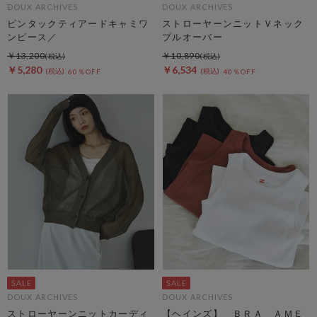
DOUX ARCHIVES
DOUX ARCHIVES
ピンタックティアードキャミワ
ストローヤーンニットＶネック
ンピース／
プルオーバー
￥13,200
￥10,890
￥5,280
￥6,534
60％OFF
40％OFF
DOUX ARCHIVES
DOUX ARCHIVES
ストローヤーンニットカーディ
【ヘインズ】 ＢＲＡ ＡＭＥ