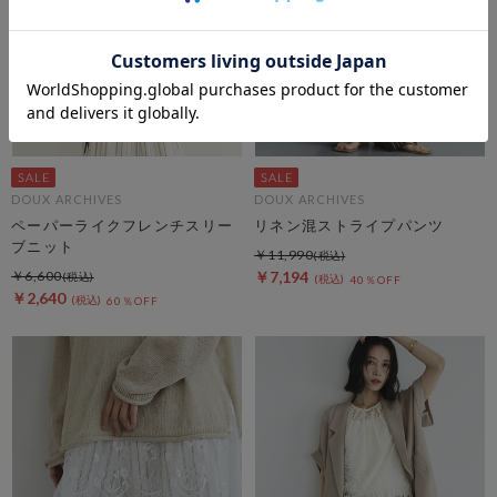
DOUX ARCHIVES
DOUX ARCHIVES
ペーパーライクフレンチスリー
リネン混ストライプパンツ
ブニット
￥11,990
￥6,600
￥7,194
40％OFF
￥2,640
60％OFF