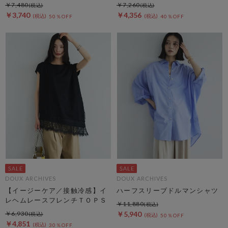
￥7,480
￥7,260
￥3,740
￥4,356
50％OFF
40％OFF
DOUX ARCHIVES
DOUX ARCHIVES
【イージーケア／接触冷感】イ
ハーフスリーブドルマンシャツ
レヘムレースフレンチＴＯＰＳ
￥11,880
￥6,930
￥5,940
50％OFF
￥4,851
30％OFF