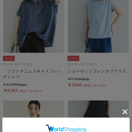
DOUX ARCHIVES
DOUX ARCHIVES
ソフトデニム２ＷＡＹフレン
ジョーゼットフレンチブラウス
チシャツ
￥7,920
￥11,990
￥3,960
50％OFF
￥8,393
30％OFF