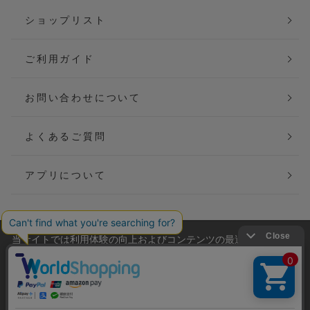
ショップリスト
ご利用ガイド
お問い合わせについて
よくあるご質問
アプリについて
当サイトでは利用体験の向上およびコンテンツの最適な提供、ト
会社概要
特定商取引法に基づく表記
ラフィックの分析を目的としてCookieを使用しています。
サイトの閲覧を継続された場合、Cookieの利用に同意したことも
ご利用規約
個人情報保護方針
のといたします。
詳細については
プライバシーポリシー
をご確認ください。
Copyright(C) P&M co.,ltd All Rights Reserved.