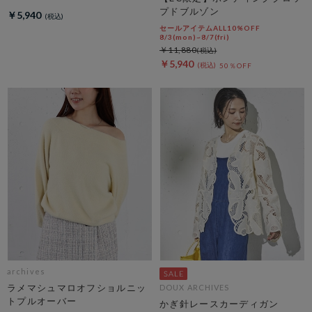
プドブルゾン
￥5,940
セールアイテムALL10%OFF
8/3(mon)~8/7(fri)
￥11,880
￥5,940
50％OFF
archives
ラメマシュマロオフショルニッ
DOUX ARCHIVES
トプルオーバー
かぎ針レースカーディガン