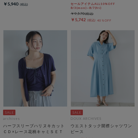
￥5,940
セールアイテムALL10%OFF
8/3(mon)~8/7(fri)
￥9,570
￥5,742
40％OFF
archives
DOUX ARCHIVES
ハーフスリーブハリヌキカット
ウエストタック開襟シャツワン
ＣＤ×レース花柄キャミＳＥＴ
ピース