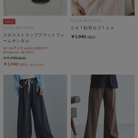
DOUX ARCHIVES
ＣＡＴ転写ロゴＴｅｅ
DOUX ARCHIVES
クロスストラッププラットフォ
￥5,940
ームサンダル
セールアイテムALL10%OFF
8/3(mon)~8/7(fri)
￥9,900
￥5,940
40％OFF