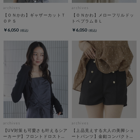
archives
archives
【ＯＮかわ】ギャザーカットＴ
【ＯＮかわ】メローフリルドッ
ＯＰＳ
トペプラムＢＬ
￥6,050
￥6,050
archives
archives
【UV対策も可愛さも叶えるシア
【上品見えする大人の美脚ショ
ーカーデ】フロントドロストシ
ートパンツ】金釦コンパクトシ