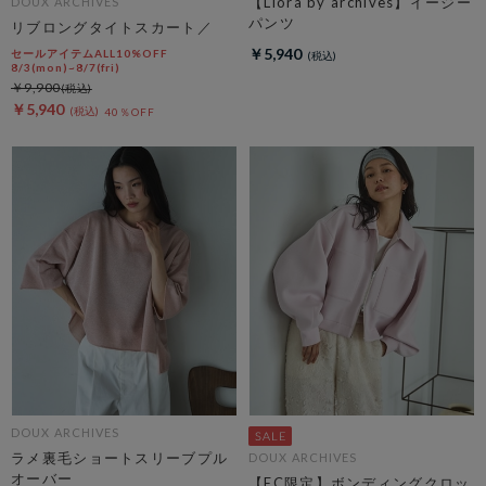
【Liora by archives】イージー
DOUX ARCHIVES
パンツ
リブロングタイトスカート／
￥5,940
セールアイテムALL10%OFF
8/3(mon)~8/7(fri)
￥9,900
￥5,940
40％OFF
DOUX ARCHIVES
ラメ裏毛ショートスリーブプル
DOUX ARCHIVES
オーバー
【EC限定】ボンディングクロッ