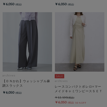
アーニットカーディガン
ョートパンツ
￥6,050
￥6,050
archives
【ＯＮかわ】ウォッシャブル麻
archives
調スラックス
レースコンパクトボレロ×マー
メイドキャミワンピースＳＥＴ
￥6,050
￥12,100
￥6,050
50％OFF