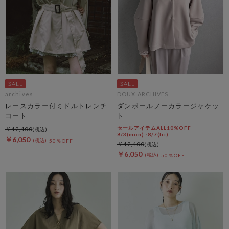
archives
DOUX ARCHIVES
レースカラー付ミドルトレンチ
ダンボールノーカラージャケッ
コート
ト
セールアイテムALL10%OFF
￥12,100
8/3(mon)~8/7(fri)
￥6,050
50％OFF
￥12,100
￥6,050
50％OFF