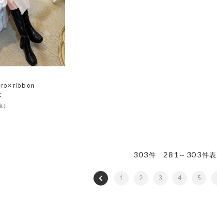
ero×ribbon
t
303
281
303
件
～
件表
1
2
3
4
5