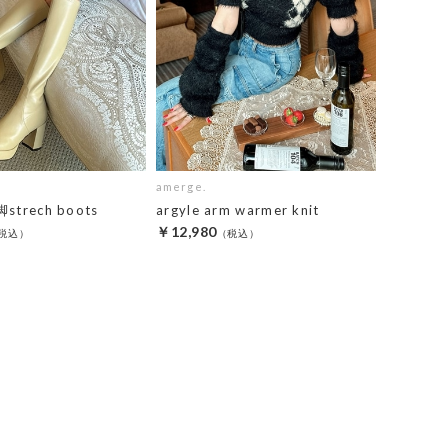
amerge.
脚strech boots
argyle arm warmer knit
￥12,980