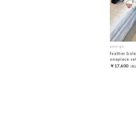
amerge.
feather bol
onepiece se
￥17,600