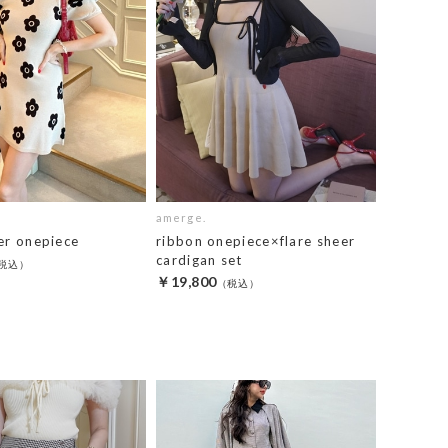
amerge.
er onepiece
ribbon onepiece×flare sheer
cardigan set
￥19,800