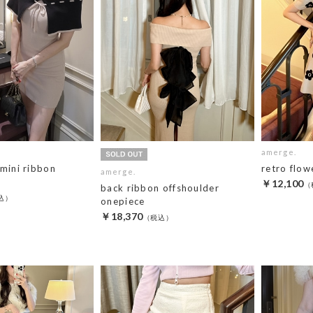
amerge.
 mini ribbon
retro flow
amerge.
￥12,100
back ribbon offshoulder
onepiece
￥18,370