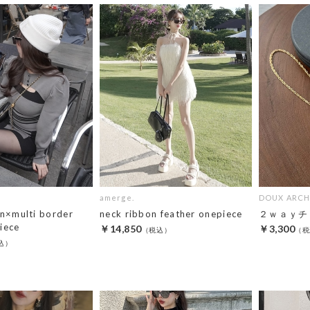
amerge.
DOUX ARCH
an×multi border
neck ribbon feather onepiece
２ｗａｙチ
iece
￥14,850
￥3,300