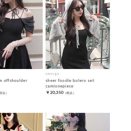
amerge.
n offshoulder
sheer foodie bolero set
camionepiece
￥20,350