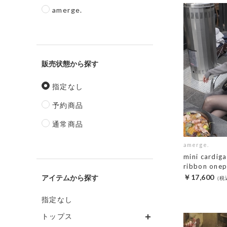
amerge.
販売状態
指定なし
予約商品
通常商品
amerge.
mini cardig
ribbon onep
￥17,600
アイテム
指定なし
トップス