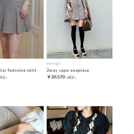
amerge.
ular feminine skirt
2way cape onepiece
￥20,570