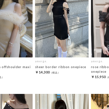
amerge.
amerge.
n offshoulder maxi
sheer border ribbon onepiece
rose ribbo
onepiece
￥14,300
￥15,950