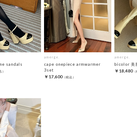
amerge.
amerge.
ne sandals
cape onepiece armwarmer
bicolor 美
3set
￥18,480
￥17,600