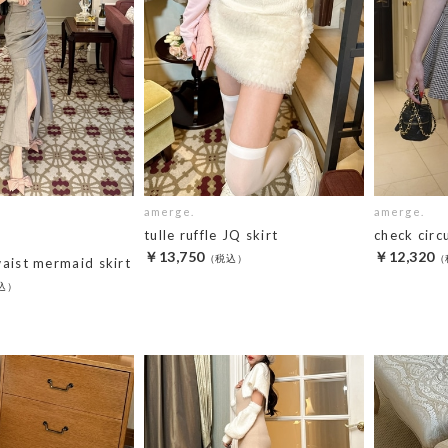
amerge.
amerge.
tulle ruffle JQ skirt
check circ
￥13,750
￥12,320
waist mermaid skirt