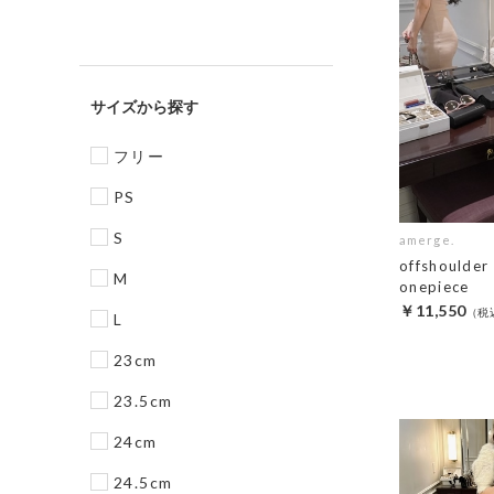
サイズ
フリー
PS
S
amerge.
offshoulder
M
onepiece
￥11,550
L
23cm
23.5cm
24cm
24.5cm