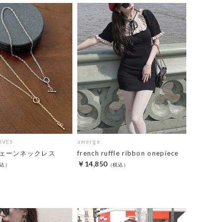
IVES
amerge.
ェーンネックレス
french ruffle ribbon onepiece
￥14,850