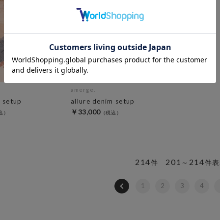
amerge.
m setup
allure denim setup
￥33,000
214
201
214
件
～
件表
1
2
3
4