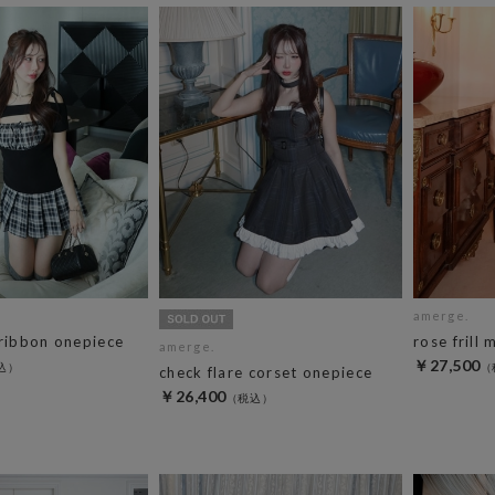
amerge.
 ribbon onepiece
rose frill 
amerge.
￥27,500
check flare corset onepiece
￥26,400