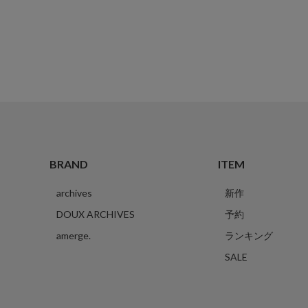
BRAND
ITEM
archives
新作
DOUX ARCHIVES
予約
amerge.
ランキング
SALE