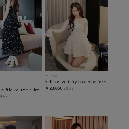
amerge.
bell sleeve fairy lace onepiece
￥28,050
 ruffle volume skirt