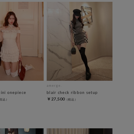
amerge.
mini onepiece
blair check ribbon setup
￥27,500