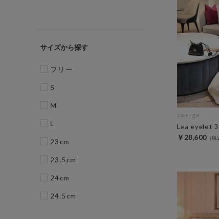
サイズ
フリー
S
M
amerge.
L
Lea eyelet 
￥28,600
23cm
23.5cm
24cm
24.5cm