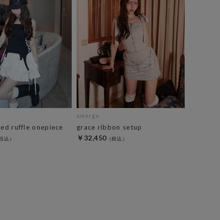
amerge.
red ruffle onepiece
grace ribbon setup
￥32,450