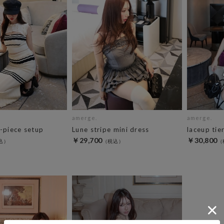
amerge.
amerge.
3-piece setup
Lune stripe mini dress
laceup tie
￥29,700
￥30,800