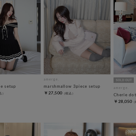
amerge.
ne setup
marshmallow 3piece setup
amerge.
￥27,500
Cherie dot
￥28,050