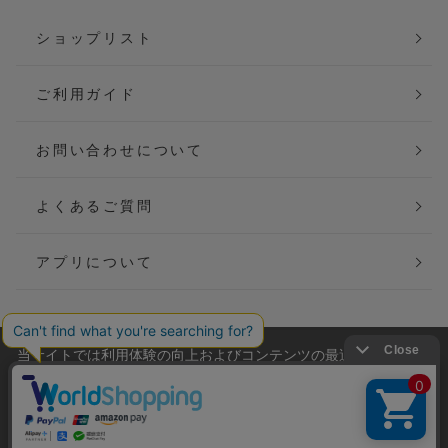
ショップリスト
ご利用ガイド
お問い合わせについて
よくあるご質問
アプリについて
当サイトでは利用体験の向上およびコンテンツの最適な提供、ト
会社概要
特定商取引法に基づく表記
ラフィックの分析を目的としてCookieを使用しています。
サイトの閲覧を継続された場合、Cookieの利用に同意したことも
ご利用規約
個人情報保護方針
のといたします。
詳細については
プライバシーポリシー
をご確認ください。