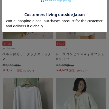
archives
archives
ベルト付カラータックスラック
レースコンビ２ｗａｙオフショ
ス
ルシャツ
￥7,150
￥6,600
￥3,575
￥4,620
50％OFF
30％OFF