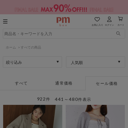
お気に入り
ログイン
カート
ホーム
>
すべての商品
絞り込み
人気順
すべて
通常価格
セール価格
922
441～480
件
件表示