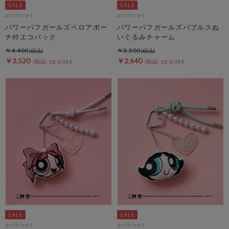
archives
archives
パワーパフガールズベロアポー
パワーパフガールズバブルスぬ
チ付エコバック
いぐるみチャーム
￥4,400
￥3,300
￥3,520
￥2,640
20％OFF
20％OFF
archives
archives