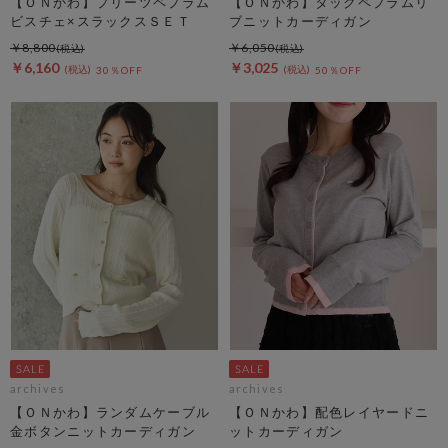
【ＯＮかわ】プリーツペプラム
【ＯＮかわ】タックペプラムリ
ビスチェ×スラックスＳＥＴ
ブニットカーディガン
￥8,800
￥6,050
￥6,160
￥3,025
30％OFF
50％OFF
archives
archives
【ＯＮかわ】ランダムケーブル
【ＯＮかわ】配色レイヤードニ
金ボタンニットカーディガン
ットカーディガン