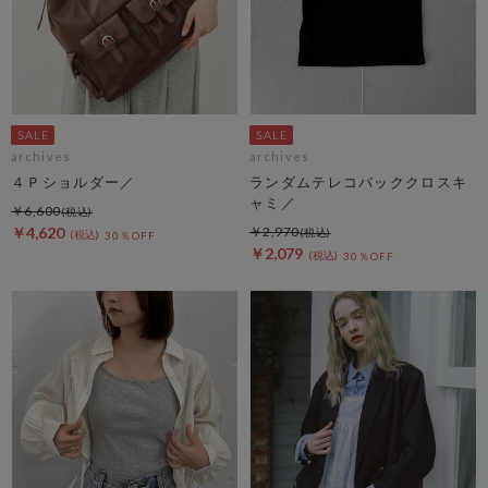
archives
archives
４Ｐショルダー／
ランダムテレコバッククロスキ
ャミ／
￥6,600
￥4,620
￥2,970
30％OFF
￥2,079
30％OFF