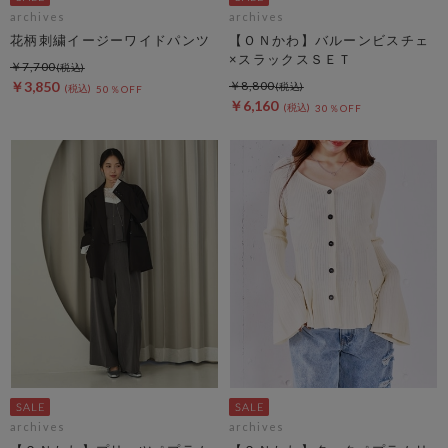
archives
archives
花柄刺繍イージーワイドパンツ
【ＯＮかわ】バルーンビスチェ
×スラックスＳＥＴ
￥7,700
￥3,850
￥8,800
50％OFF
￥6,160
30％OFF
archives
archives