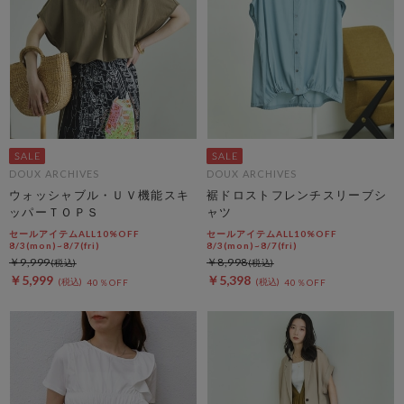
DOUX ARCHIVES
DOUX ARCHIVES
ウォッシャブル・ＵＶ機能スキ
裾ドロストフレンチスリーブシ
ッパーＴＯＰＳ
ャツ
セールアイテムALL10%OFF
セールアイテムALL10%OFF
8/3(mon)~8/7(fri)
8/3(mon)~8/7(fri)
￥9,999
￥8,998
￥5,999
￥5,398
40％OFF
40％OFF