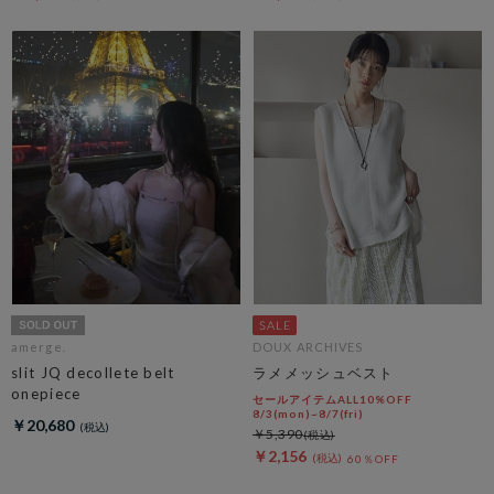
amerge.
DOUX ARCHIVES
slit JQ decollete belt
ラメメッシュベスト
onepiece
セールアイテムALL10%OFF
8/3(mon)~8/7(fri)
￥20,680
￥5,390
￥2,156
60％OFF