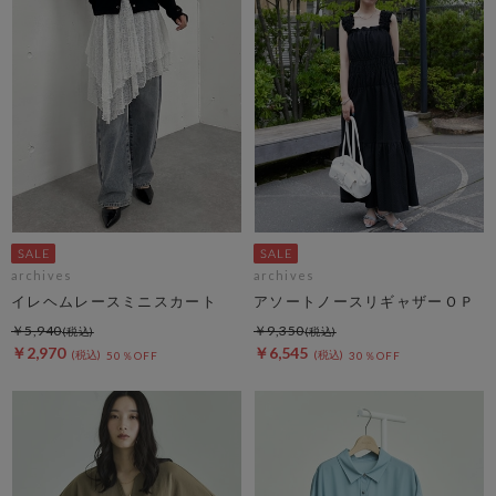
archives
archives
イレヘムレースミニスカート
アソートノースリギャザーＯＰ
￥5,940
￥9,350
￥2,970
￥6,545
50％OFF
30％OFF