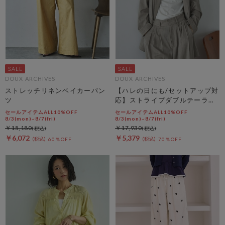
DOUX ARCHIVES
DOUX ARCHIVES
ストレッチリネンベイカーパン
【ハレの日にも/セットアップ対
ツ
応】ストライプダブルテーラー
ドジャケット
セールアイテムALL10%OFF
セールアイテムALL10%OFF
8/3(mon)~8/7(fri)
8/3(mon)~8/7(fri)
￥15,180
￥17,930
￥6,072
￥5,379
60％OFF
70％OFF