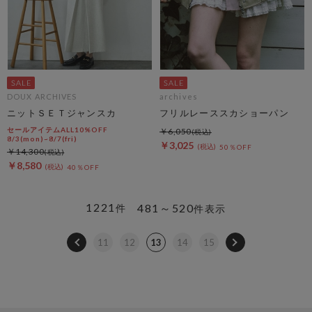
DOUX ARCHIVES
archives
ニットＳＥＴジャンスカ
フリルレーススカショーパン
セールアイテムALL10%OFF
￥6,050
8/3(mon)~8/7(fri)
￥3,025
50％OFF
￥14,300
￥8,580
40％OFF
1221
481～520
件
件表示
11
12
13
14
15