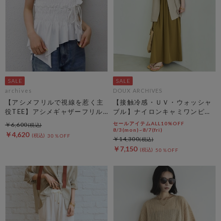
archives
DOUX ARCHIVES
【アシメフリルで視線を惹く主
【接触冷感・ＵＶ・ウォッシャ
役TEE】アシメギャザーフリル
ブル】ナイロンキャミワンピー
ＴＥＥ
ス
セールアイテムALL10%OFF
￥6,600
8/3(mon)~8/7(fri)
￥4,620
30％OFF
￥14,300
￥7,150
50％OFF