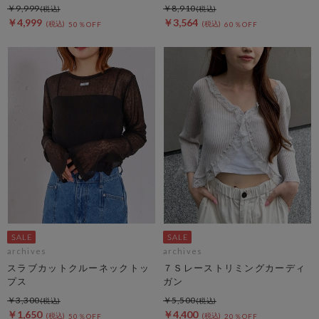
￥9,999
￥8,910
￥4,999
￥3,564
50％OFF
60％OFF
archives
archives
スラブカットクルーネックトッ
７Ｓレーストリミングカーディ
プス
ガン
￥3,300
￥5,500
￥1,650
￥4,400
50％OFF
20％OFF