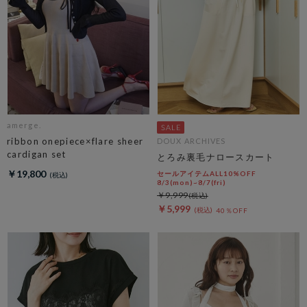
amerge.
ribbon onepiece×flare sheer
DOUX ARCHIVES
cardigan set
とろみ裏毛ナロースカート
￥19,800
セールアイテムALL10%OFF
8/3(mon)~8/7(fri)
￥9,999
￥5,999
40％OFF