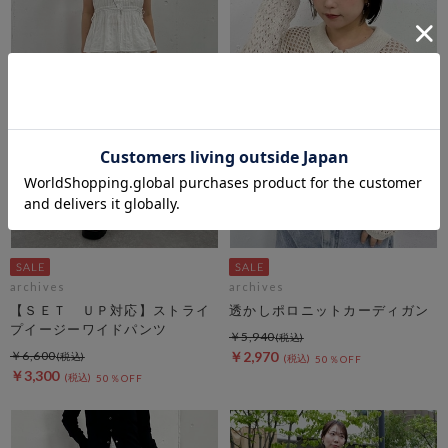
archives
archives
【ＳＥＴ ＵＰ対応】ストライ
透かしポロニットカーディガン
プイージーワイドパンツ
￥5,940
￥6,600
￥2,970
50％OFF
￥3,300
50％OFF