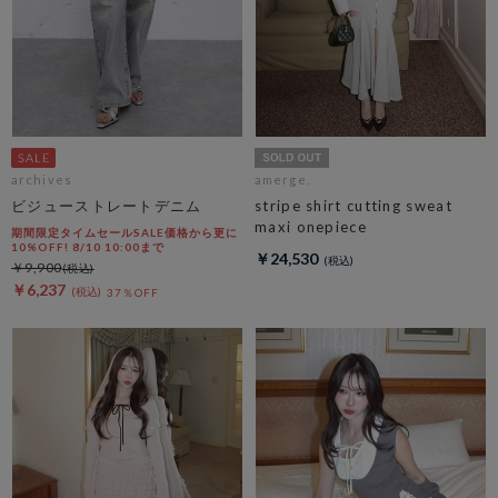
archives
amerge.
ビジューストレートデニム
stripe shirt cutting sweat
maxi onepiece
期間限定タイムセールSALE価格から更に
10%OFF! 8/10 10:00まで
￥24,530
￥9,900
￥6,237
37％OFF