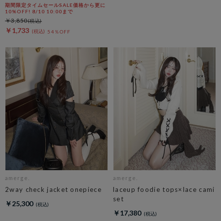
期間限定タイムセールSALE価格から更に
10%OFF! 8/10 10:00まで
￥3,850
￥1,733
54％OFF
amerge.
amerge.
2way check jacket onepiece
laceup foodie tops×lace cami
set
￥25,300
￥17,380