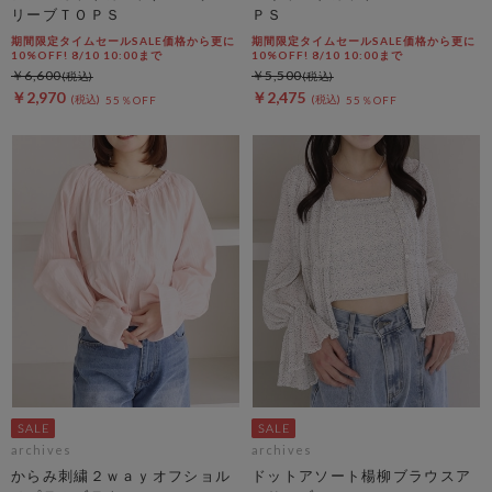
リーブＴＯＰＳ
ＰＳ
期間限定タイムセールSALE価格から更に
期間限定タイムセールSALE価格から更に
10%OFF! 8/10 10:00まで
10%OFF! 8/10 10:00まで
￥6,600
￥5,500
￥2,970
￥2,475
55％OFF
55％OFF
archives
archives
からみ刺繍２ｗａｙオフショル
ドットアソート楊柳ブラウスア