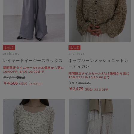
archives
archives
レイヤードイージースラックス
ネップヤーンメッシュニットカ
ーディガン
期間限定タイムセールSALE価格から更に
10%OFF! 8/10 10:00まで
期間限定タイムセールSALE価格から更に
￥7,150
10%OFF! 8/10 10:00まで
￥4,505
￥5,500
36％OFF
￥2,475
55％OFF