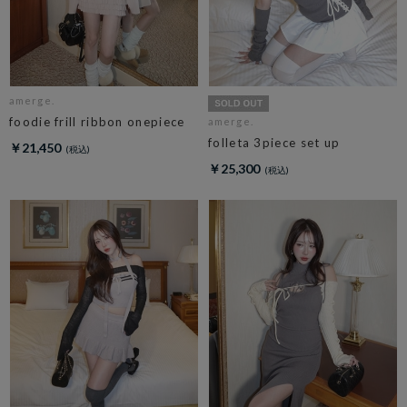
amerge.
foodie frill ribbon onepiece
amerge.
folleta 3piece set up
￥21,450
￥25,300