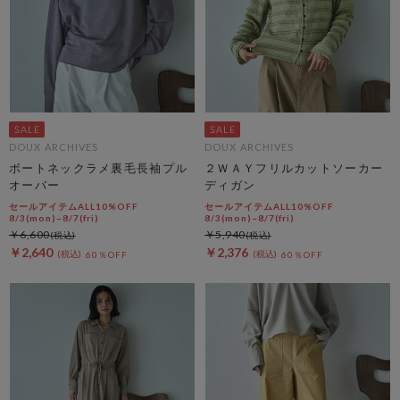
DOUX ARCHIVES
DOUX ARCHIVES
ボートネックラメ裏毛長袖プル
２ＷＡＹフリルカットソーカー
オーバー
ディガン
セールアイテムALL10%OFF
セールアイテムALL10%OFF
8/3(mon)~8/7(fri)
8/3(mon)~8/7(fri)
￥6,600
￥5,940
￥2,640
￥2,376
60％OFF
60％OFF