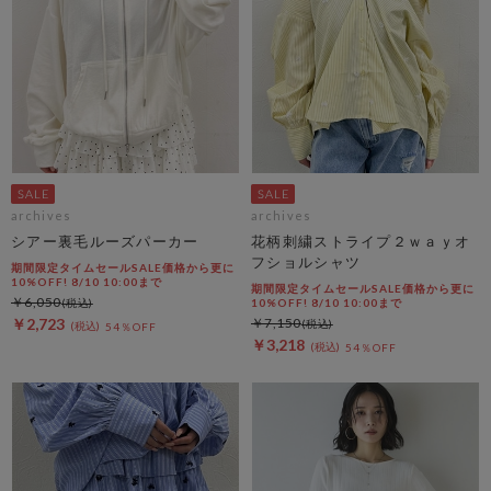
archives
archives
シアー裏毛ルーズパーカー
花柄刺繍ストライプ２ｗａｙオ
フショルシャツ
期間限定タイムセールSALE価格から更に
10%OFF! 8/10 10:00まで
期間限定タイムセールSALE価格から更に
￥6,050
10%OFF! 8/10 10:00まで
￥2,723
￥7,150
54％OFF
￥3,218
54％OFF