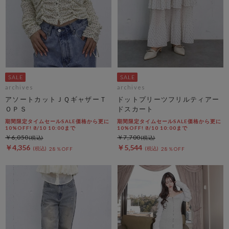
archives
archives
アソートカットＪＱギャザーＴ
ドットプリーツフリルティアー
ＯＰＳ
ドスカート
期間限定タイムセールSALE価格から更に
期間限定タイムセールSALE価格から更に
10%OFF! 8/10 10:00まで
10%OFF! 8/10 10:00まで
￥6,050
￥7,700
￥4,356
￥5,544
28％OFF
28％OFF