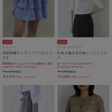
archives
DOUX ARCHIVES
花柄刺繍ストライプフリルミニ
針抜き編み五分袖ニットトップ
ＳＫ
ス
期間限定タイムセールSALE価格から更に
セールアイテムALL10%OFF
10%OFF! 8/10 10:00まで
8/3(mon)~8/7(fri)
￥6,600
￥6,050
￥2,970
￥3,630
55％OFF
40％OFF