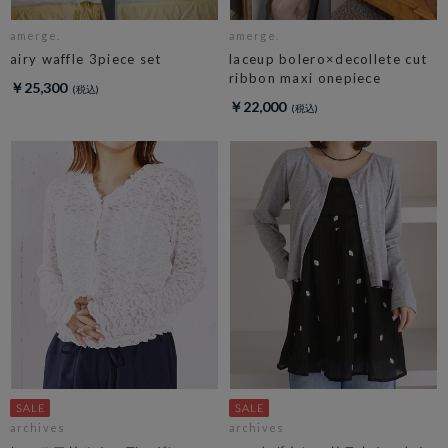
amerge.
amerge.
airy waffle 3piece set
laceup bolero×decollete cut
ribbon maxi onepiece
￥25,300
￥22,000
archives
archives