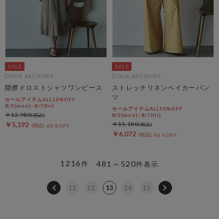
DOUX ARCHIVES
DOUX ARCHIVES
開襟ドロストシャツワンピース
ストレッチリネンベイカーパン
ツ
セールアイテムALL10%OFF
8/3(mon)~8/7(fri)
セールアイテムALL10%OFF
￥12,980
8/3(mon)~8/7(fri)
￥5,192
￥15,180
60％OFF
￥6,072
60％OFF
1216
481～520
件
件表示
11
12
13
14
15