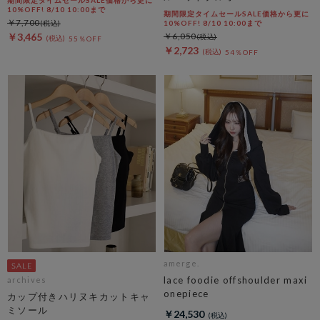
期間限定タイムセールSALE価格から更に
10%OFF! 8/10 10:00まで
期間限定タイムセールSALE価格から更に
￥7,700
10%OFF! 8/10 10:00まで
￥3,465
￥6,050
55％OFF
￥2,723
54％OFF
amerge.
lace foodie offshoulder maxi
archives
onepiece
カップ付きハリヌキカットキャ
ミソール
￥24,530