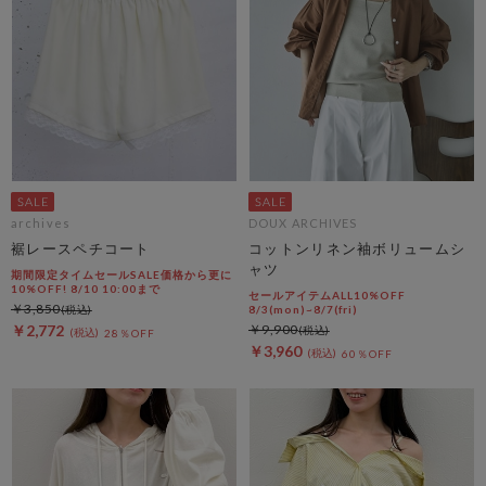
archives
DOUX ARCHIVES
裾レースペチコート
コットンリネン袖ボリュームシ
ャツ
期間限定タイムセールSALE価格から更に
10%OFF! 8/10 10:00まで
セールアイテムALL10%OFF
￥3,850
8/3(mon)~8/7(fri)
￥2,772
￥9,900
28％OFF
￥3,960
60％OFF