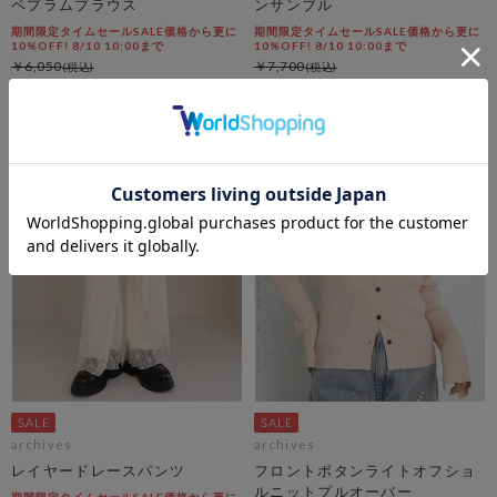
ペプラムブラウス
ンサンブル
期間限定タイムセールSALE価格から更に
期間限定タイムセールSALE価格から更に
10%OFF! 8/10 10:00まで
10%OFF! 8/10 10:00まで
￥6,050
￥7,700
￥2,723
￥3,465
54％OFF
55％OFF
archives
archives
レイヤードレースパンツ
フロントボタンライトオフショ
ルニットプルオーバー