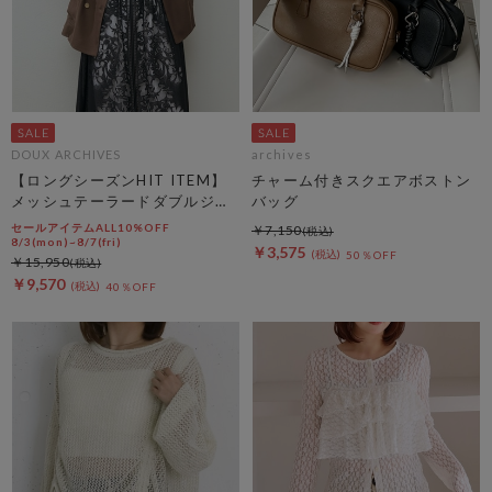
DOUX ARCHIVES
archives
【ロングシーズンHIT ITEM】
チャーム付きスクエアボストン
メッシュテーラードダブルジャ
バッグ
ケット
セールアイテムALL10%OFF
￥7,150
8/3(mon)~8/7(fri)
￥3,575
50％OFF
￥15,950
￥9,570
40％OFF