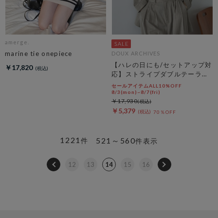
amerge.
marine tie onepiece
DOUX ARCHIVES
【ハレの日にも/セットアップ対
￥17,820
応】ストライプダブルテーラー
ドジャケット
セールアイテムALL10%OFF
8/3(mon)~8/7(fri)
￥17,930
￥5,379
70％OFF
1221
521～560
件
件表示
12
13
14
15
16