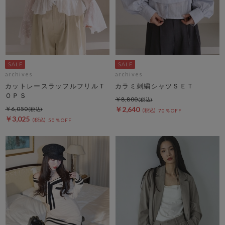
archives
archives
カットレースラッフルフリルＴ
カラミ刺繍シャツＳＥＴ
ＯＰＳ
￥8,800
￥6,050
￥2,640
70％OFF
￥3,025
50％OFF