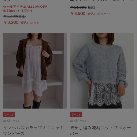
メイドキャミｏｐＳＥＴ
セールアイテムALL10%OFF
￥11,000
8/3(mon)~8/7(fri)
￥5,500
50％OFF
￥6,600
￥3,300
50％OFF
archives
archives
イレヘムスカラップミニキャミ
透かし編み花柄ニットプルオー
ワンピース
バー