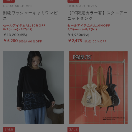
DOUX ARCHIVES
DOUX ARCHIVES
割繊ワッシャーキャミワンピ―
【EC限定カラー有】スクエアー
ス
ニットタンク
セールアイテムALL10%OFF
セールアイテムALL10%OFF
8/3(mon)~8/7(fri)
8/3(mon)~8/7(fri)
￥13,200
￥4,950
￥5,280
￥2,475
60％OFF
50％OFF