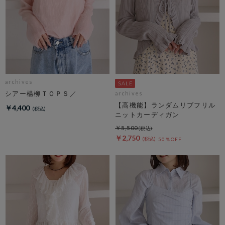
archives
シアー楊柳ＴＯＰＳ／
archives
【高機能】ランダムリブフリル
￥4,400
ニットカーディガン
￥5,500
￥2,750
50％OFF