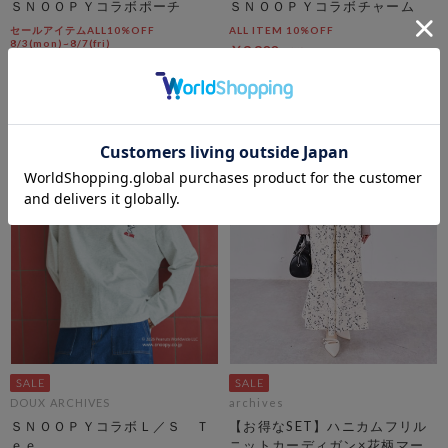
ＳＮＯＯＰＹコラボポーチ
ＳＮＯＯＰＹコラボチャーム
セールアイテムALL10%OFF
ALL ITEM 10%OFF
8/3(mon)~8/7(fri)
￥3,300
0％OFF
￥4,400
￥2,640
40％OFF
DOUX ARCHIVES
archives
ＳＮＯＯＰＹコラボＬ／Ｓ Ｔ
【お得なSET】ハニカムフリル
ｅｅ
ニットカーディガン×花柄マー