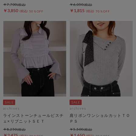
￥7,700
￥6,050
￥3,850
￥1,815
50％OFF
70％OFF
archives
archives
ラインストーンチュールビスチ
肩リボンワンショルカットＴＯ
ェ×リブニットＳＥＴ
ＰＳ
￥8,250
￥5,500
￥2,475
￥1,650
70％OFF
70％OFF