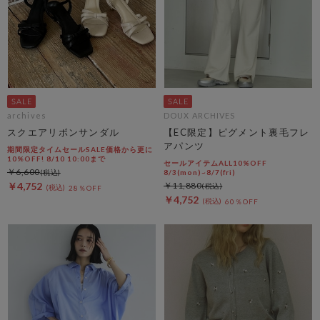
archives
DOUX ARCHIVES
スクエアリボンサンダル
【EC限定】ピグメント裏毛フレ
アパンツ
期間限定タイムセールSALE価格から更に
10%OFF! 8/10 10:00まで
セールアイテムALL10%OFF
￥6,600
8/3(mon)~8/7(fri)
￥4,752
￥11,880
28％OFF
￥4,752
60％OFF