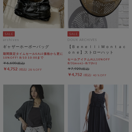
archives
DOUX ARCHIVES
ギャザーホーボーバッグ
【ＢｅｎｅｌｌｉＭｏｎｔａｃ
ｏｎｅ】ストローハット
期間限定タイムセールSALE価格から更に
10%OFF! 8/10 10:00まで
セールアイテムALL10%OFF
￥6,600
8/3(mon)~8/7(fri)
￥4,752
￥7,920
28％OFF
￥4,752
40％OFF