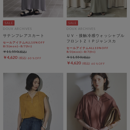
DOUX ARCHIVES
DOUX ARCHIVES
サテンフレアスカート
ＵＶ・接触冷感ウォッシャブル
フロントＺＩＰジャンスカ
セールアイテムALL10%OFF
8/3(mon)~8/7(fri)
セールアイテムALL10%OFF
￥11,550
8/3(mon)~8/7(fri)
￥4,620
￥11,550
60％OFF
￥4,620
60％OFF