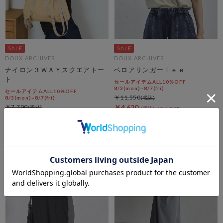
DOUX ARCHIVES
DOUX ARCHIVES
ナイロン３ＷＡＹスクエアトー
ベロアリンガーＴｅｅ
ト
セールアイテムALL10%OFF
8/3(mon)~8/7(fri)
セールアイテムALL10%OFF
￥11,550
8/3(mon)~8/7(fri)
￥7,700
￥4,620
60％OFF
￥4,620
40％OFF