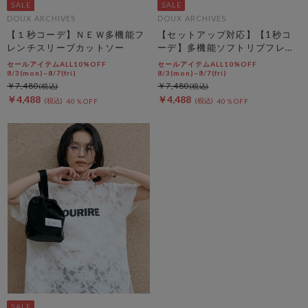
DOUX ARCHIVES
DOUX ARCHIVES
【１秒コーデ】ＮＥＷ多機能フ
【セットアップ対応】【1秒コ
レンチスリーブカットソー
ーデ】多機能ソフトリブフレン
チスリーブトップス
セールアイテムALL10%OFF
セールアイテムALL10%OFF
8/3(mon)~8/7(fri)
8/3(mon)~8/7(fri)
￥7,480
￥7,480
￥4,488
￥4,488
40％OFF
40％OFF