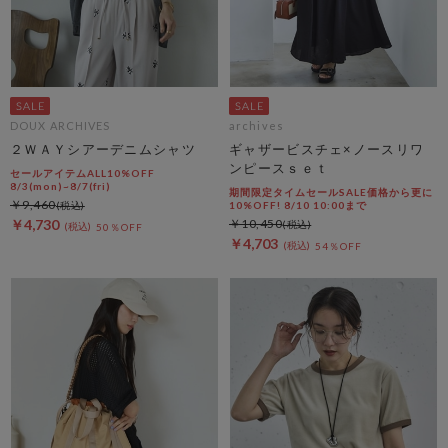
DOUX ARCHIVES
archives
２ＷＡＹシアーデニムシャツ
ギャザービスチェ×ノースリワ
ンピースｓｅｔ
セールアイテムALL10%OFF
8/3(mon)~8/7(fri)
期間限定タイムセールSALE価格から更に
￥9,460
10%OFF! 8/10 10:00まで
￥4,730
￥10,450
50％OFF
￥4,703
54％OFF