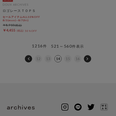
DOUX ARCHIVES
ロゴレースＴＯＰＳ
セールアイテムALL10%OFF
8/3(mon)~8/7(fri)
￥8,910
￥4,455
50％OFF
1216
521～560
件
件表示
12
13
14
15
16