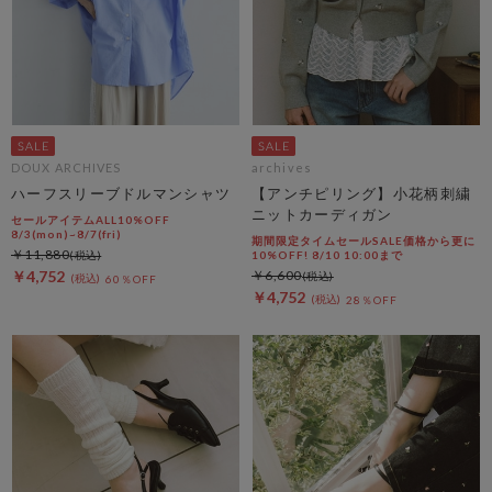
DOUX ARCHIVES
archives
ハーフスリーブドルマンシャツ
【アンチピリング】小花柄刺繍
ニットカーディガン
セールアイテムALL10%OFF
8/3(mon)~8/7(fri)
期間限定タイムセールSALE価格から更に
￥11,880
10%OFF! 8/10 10:00まで
￥4,752
￥6,600
60％OFF
￥4,752
28％OFF