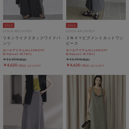
DOUX ARCHIVES
DOUX ARCHIVES
リネンライク２タックワイドパ
２ＷＡＹピグメントカットワン
ンツ
ピース
セールアイテムALL10%OFF
セールアイテムALL10%OFF
8/3(mon)~8/7(fri)
8/3(mon)~8/7(fri)
￥11,550
￥11,550
￥4,620
￥4,620
60％OFF
60％OFF