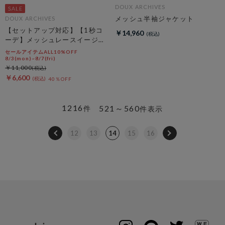
DOUX ARCHIVES
メッシュ半袖ジャケット
DOUX ARCHIVES
【セットアップ対応】【1秒コ
￥14,960
ーデ】メッシュレースイージー
パンツ
セールアイテムALL10%OFF
8/3(mon)~8/7(fri)
￥11,000
￥6,600
40％OFF
1216
521～560
件
件表示
12
13
14
15
16