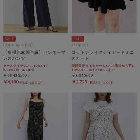
DOUX ARCHIVES
archives
【多機能麻調合繊】センタープ
コットンライクティアードミニ
レスパンツ
スカート
セールアイテムALL10%OFF
期間限定タイムセールSALE価格から更に
8/3(mon)~8/7(fri)
10%OFF! 8/10 10:00まで
￥10,450
￥6,050
￥4,180
￥2,723
60％OFF
54％OFF