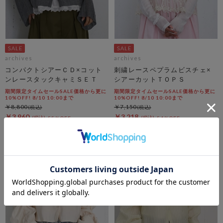
archives
archives
コンパクトシアーＣＤ×コット
刺繍レースペプラムビスチェ×
ンレースタックキャミＳＥＴ
シアーカットＴＯＰＳ
期間限定タイムセールSALE価格から更に
期間限定タイムセールSALE価格から更に
10%OFF! 8/10 10:00まで
10%OFF! 8/10 10:00まで
￥8,800
￥7,150
￥3,960
￥3,218
55％OFF
54％OFF