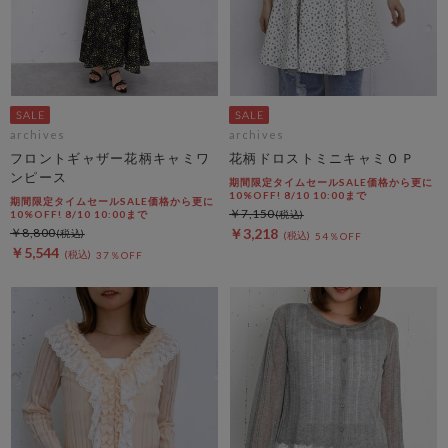
archives
archives
フロントギャザー花柄キャミワ
花柄ドロストミニキャミＯＰ
ンピース
期間限定タイムセールSALE価格から更に
10%OFF! 8/10 10:00まで
期間限定タイムセールSALE価格から更に
￥7,150
10%OFF! 8/10 10:00まで
￥8,800
￥3,218
54％OFF
￥5,544
37％OFF