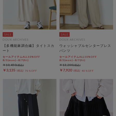
DOUX ARCHIVES
DOUX ARCHIVES
【多機能麻調合繊】タイトスカ
ウォッシャブルセンタープレス
ート
パンツ
セールアイテムALL10%OFF
セールアイテムALL10%OFF
8/3(mon)~8/7(fri)
8/3(mon)~8/7(fri)
￥10,450
￥13,200
￥3,135
￥7,920
70％OFF
40％OFF