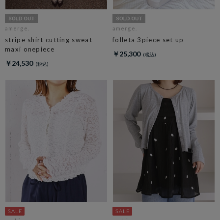
amerge.
amerge.
stripe shirt cutting sweat
folleta 3piece set up
maxi onepiece
￥25,300
￥24,530