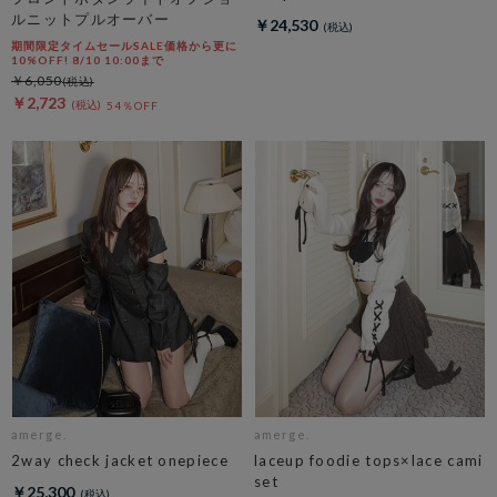
ルニットプルオーバー
￥24,530
期間限定タイムセールSALE価格から更に
10%OFF! 8/10 10:00まで
￥6,050
￥2,723
54％OFF
amerge.
amerge.
2way check jacket onepiece
laceup foodie tops×lace cami
set
￥25,300