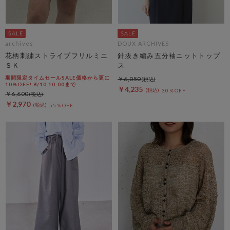
archives
DOUX ARCHIVES
花柄刺繍ストライプフリルミニ
針抜き編み五分袖ニットトップ
ＳＫ
ス
期間限定タイムセールSALE価格から更に
￥6,050
10%OFF! 8/10 10:00まで
￥4,235
30％OFF
￥6,600
￥2,970
55％OFF