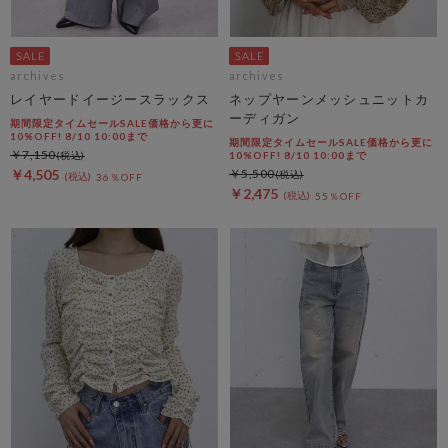
archives
archives
レイヤードイージースラックス
ネップヤーンメッシュニットカ
ーディガン
期間限定タイムセールSALE価格から更に
10%OFF! 8/10 10:00まで
期間限定タイムセールSALE価格から更に
￥7,150
10%OFF! 8/10 10:00まで
￥4,505
￥5,500
36％OFF
￥2,475
55％OFF