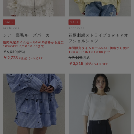
archives
archives
シアー裏毛ルーズパーカー
花柄刺繍ストライプ２ｗａｙオ
フショルシャツ
期間限定タイムセールSALE価格から更に
10%OFF! 8/10 10:00まで
期間限定タイムセールSALE価格から更に
￥6,050
10%OFF! 8/10 10:00まで
￥2,723
￥7,150
54％OFF
￥3,218
54％OFF