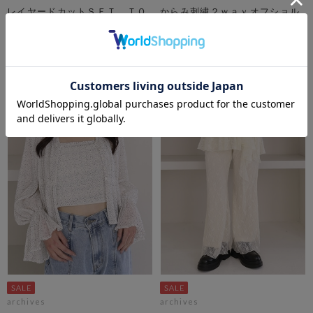
レイヤードカットＳＥＴ ＴＯ
からみ刺繍２ｗａｙオフショル
ＰＳ
ペプラムブラウス
期間限定タイムセールSALE価格から更に
期間限定タイムセールSALE価格から更に
10%OFF! 8/10 10:00まで
10%OFF! 8/10 10:00まで
￥5,500
￥6,050
￥2,475
￥2,723
55％OFF
54％OFF
archives
archives