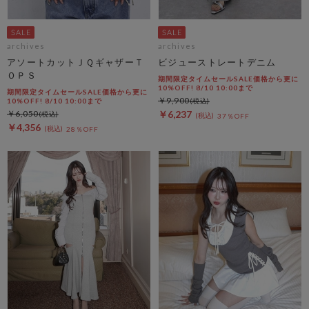
archives
archives
アソートカットＪＱギャザーＴ
ビジューストレートデニム
ＯＰＳ
期間限定タイムセールSALE価格から更に
10%OFF! 8/10 10:00まで
期間限定タイムセールSALE価格から更に
￥9,900
10%OFF! 8/10 10:00まで
￥6,050
￥6,237
37％OFF
￥4,356
28％OFF