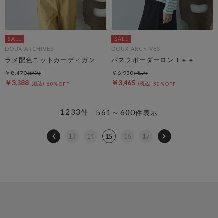
DOUX ARCHIVES
DOUX ARCHIVES
ラメ配色ニットカーディガン
バスクボーダーロンＴｅｅ
￥8,470
￥6,930
￥3,388
￥3,465
60％OFF
50％OFF
1233
561～600
件
件表示
13
14
15
16
17