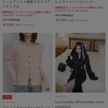
ドットアソート楊柳ブラウスア
レイヤードレースパンツ
ンサンブル
期間限定タイムセールSALE価格から更に
10%OFF! 8/10 10:00まで
期間限定タイムセールSALE価格から更に
￥7,700
10%OFF! 8/10 10:00まで
￥7,700
￥3,465
55％OFF
￥3,465
55％OFF
amerge.
lace foodie offshoulder maxi
archives
onepiece
フロントボタンライトオフショ