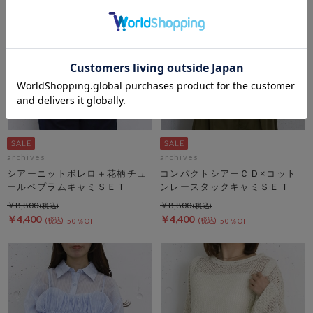
archives
archives
シアーニットボレロ＋花柄チュ
コンパクトシアーＣＤ×コット
ールペプラムキャミＳＥＴ
ンレースタックキャミＳＥＴ
￥8,800
￥8,800
￥4,400
￥4,400
50％OFF
50％OFF