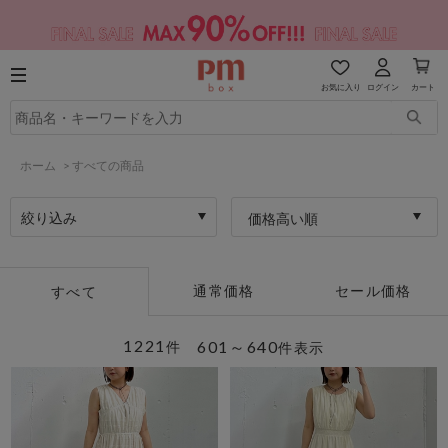
お気に入り
ログイン
カート
ホーム
>
すべての商品
絞り込み
価格高い順
通常価格
セール価格
すべて
1221
601～640
件
件表示