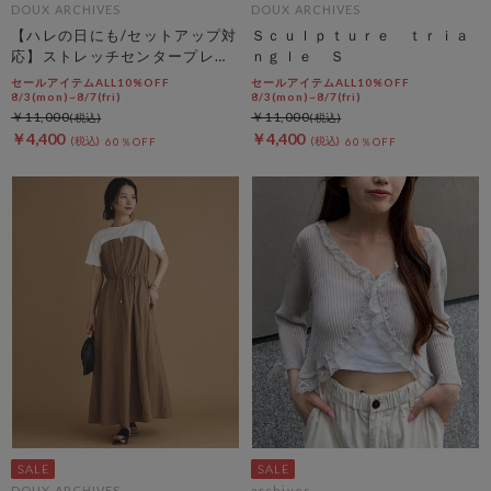
DOUX ARCHIVES
DOUX ARCHIVES
【ハレの日にも/セットアップ対
Ｓｃｕｌｐｔｕｒｅ ｔｒｉａ
応】ストレッチセンタープレス
ｎｇｌｅ Ｓ
パンツ
セールアイテムALL10%OFF
セールアイテムALL10%OFF
8/3(mon)~8/7(fri)
8/3(mon)~8/7(fri)
￥11,000
￥11,000
￥4,400
￥4,400
60％OFF
60％OFF
DOUX ARCHIVES
archives