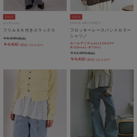
archives
DOUX ARCHIVES
フリルＳＫ付きスラックス
フロッキーレースバンドカラー
シャツ／
￥8,800
セールアイテムALL10%OFF
￥4,400
50％OFF
8/3(mon)~8/7(fri)
￥11,000
￥4,400
60％OFF