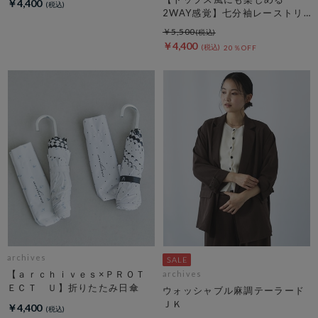
￥4,400
2WAY感覚】七分袖レーストリ
ム透かしニットカーディガン
￥5,500
￥4,400
20％OFF
archives
【ａｒｃｈｉｖｅｓ×ＰＲＯＴ
archives
ＥＣＴ Ｕ】折りたたみ日傘
ウォッシャブル麻調テーラード
ＪＫ
￥4,400