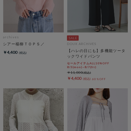
archives
シアー楊柳ＴＯＰＳ／
DOUX ARCHIVES
【ハレの日にも】多機能ツータ
￥4,400
ックワイドパンツ
セールアイテムALL10%OFF
8/3(mon)~8/7(fri)
￥11,000
￥4,400
60％OFF