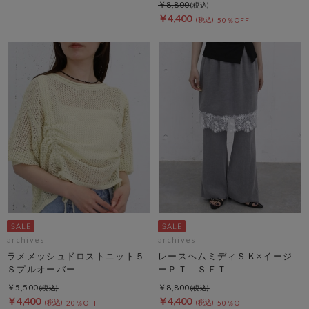
￥8,800
￥4,400
50％OFF
archives
archives
ラメメッシュドロストニット５
レースヘムミディＳＫ×イージ
Ｓプルオーバー
ーＰＴ ＳＥＴ
￥5,500
￥8,800
￥4,400
￥4,400
20％OFF
50％OFF