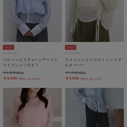
archives
archives
バルーンビスチェ×シアースト
ラメメッシュドロストニットプ
ライプシャツＳＥＴ
ルオーバー
￥8,800
￥5,500
￥4,400
￥4,400
50％OFF
20％OFF