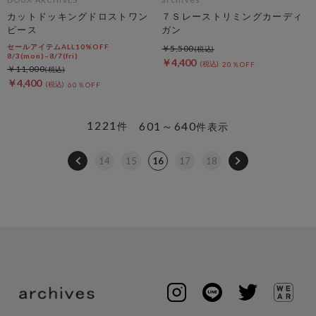
カットドッキングドロストワン
７Ｓレーストリミングカーディ
ピース
ガン
セールアイテムALL10%OFF
￥5,500
8/3(mon)~8/7(fri)
￥4,400
20％OFF
￥11,000
￥4,400
60％OFF
1221
601～640
件
件表示
14
15
16
17
18