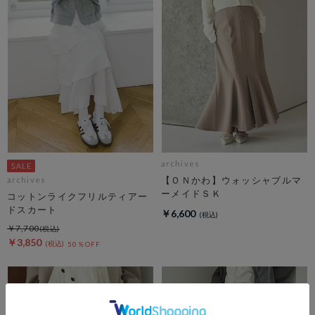
archives
【ＯＮかわ】ウォッシャブルマ
archives
ーメイドＳＫ
コットンライクフリルティアー
ドスカート
￥6,600
￥7,700
￥3,850
50％OFF