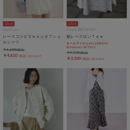
archives
DOUX ARCHIVES
レースコンビ２ｗａｙオフショ
裾レースロンＴｅｅ
ルシャツ
セールアイテムALL10%OFF
8/3(mon)~8/7(fri)
￥6,600
￥5,500
￥4,620
30％OFF
￥3,300
40％OFF