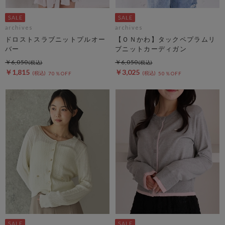
archives
archives
ドロストスラブニットプルオー
【ＯＮかわ】タックペプラムリ
バー
ブニットカーディガン
￥6,050
￥6,050
￥1,815
￥3,025
70％OFF
50％OFF