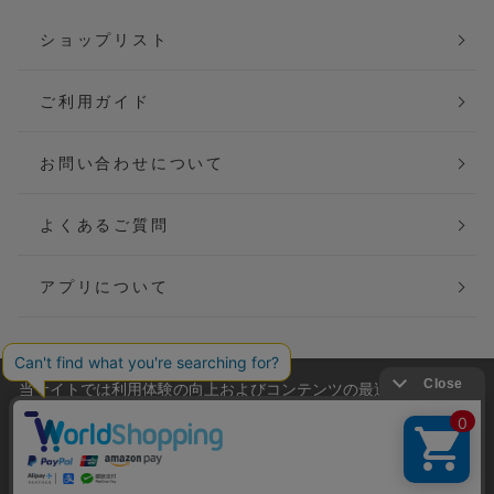
ショップリスト
ご利用ガイド
お問い合わせについて
よくあるご質問
アプリについて
当サイトでは利用体験の向上およびコンテンツの最適な提供、ト
会社概要
特定商取引法に基づく表記
ラフィックの分析を目的としてCookieを使用しています。
サイトの閲覧を継続された場合、Cookieの利用に同意したことも
ご利用規約
個人情報保護方針
のといたします。
詳細については
プライバシーポリシー
をご確認ください。