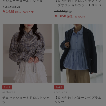
ビジューチュールＴＯＰＳ
【ＯＮかわ】クロスタックドレ
ープオフショルカットＴＯＰＳ
￥3,850
￥1,925
￥5,500
50％OFF
￥3,850
30％OFF
archives
archives
チェックショートドロストシャ
【ＯＮかわ】バルーンペプラム
ツ
シャツ